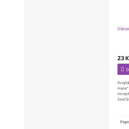
Váno
23 K
D
Dvojit
mana“ 
recept
Součás
„perní
formá
Popi