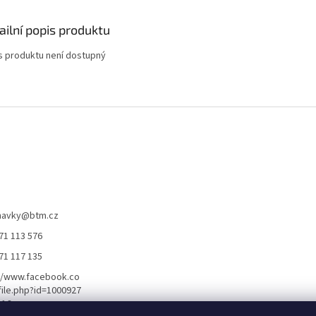
ailní popis produktu
s produktu není dostupný
navky
@
btm.cz
71 113 576
71 117 135
//www.facebook.co
ile.php?id=1000927
116