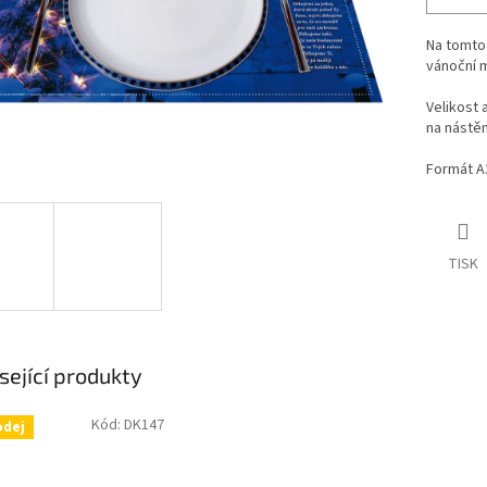
Na tomto 
vánoční 
Velikost 
na nástěn
Formát A
TISK
sející produkty
Kód:
DK147
odej