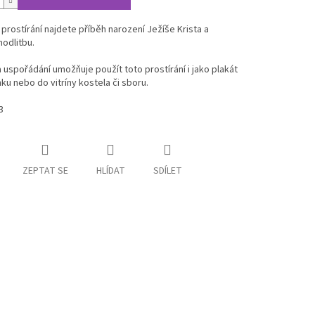
prostírání najdete příběh narození Ježíše Krista a
modlitbu.
a uspořádání umožňuje použít toto prostírání i jako plakát
ku nebo do vitríny kostela či sboru.
3
ZEPTAT SE
HLÍDAT
SDÍLET