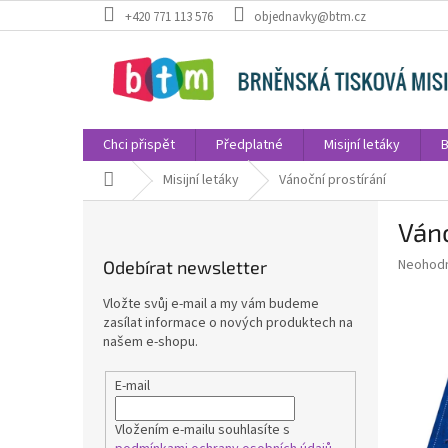
Přejít
+420 771 113 576
objednavky@btm.cz
na
obsah
Chci přispět
Předplatné
Misijní letáky
B
Domů
Misijní letáky
Vánoční prostírání
P
Váno
o
s
Průměr
Neohod
Odebírat newsletter
t
hodnoce
r
produkt
Vložte svůj e-mail a my vám budeme
a
je
zasílat informace o nových produktech na
0,0
n
našem e-shopu.
z
n
5
í
E-mail
hvězdič
p
a
Vložením e-mailu souhlasíte s