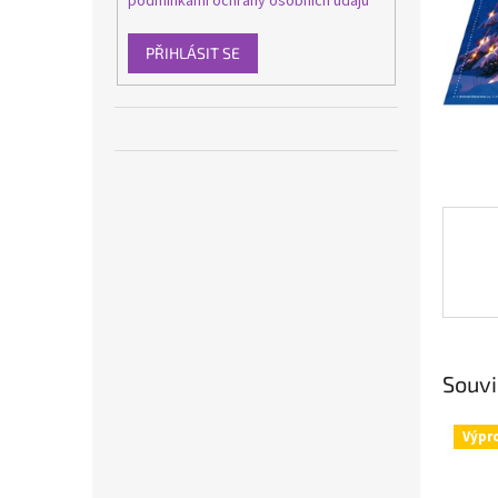
podmínkami ochrany osobních údajů
n
e
l
PŘIHLÁSIT SE
Souvi
Výpr