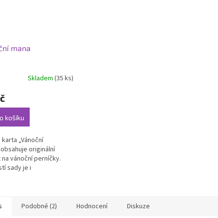
ční mana
Skladem
(35 ks)
č
o košíku
á karta „Vánoční
obsahuje originální
 na vánoční perníčky.
tí sady je i
čková“ pohlednice ve
tu A5
s
Podobné (2)
Hodnocení
Diskuze