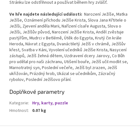
Stránku lze odstřihnout a používat během hry zvlášť.
Ve hře najdete následující události:
Narození Ježíše, Matka
Ježíše, Oznámení příchodu Ježíše Krista, Slova Jana Křtitele o
Ježíši, Zjevení anděla Marii, Nařízení císaře Augusta, Slova o
Ježíši, Ježíšův původ, Narození Ježíše Krista, Anděl zvěstuje
pastýřům, Mudrci v Betlémě, Útěk do Egypta, Krutý čin krále
Heroda, Návrat z Egypta, Dvanáctiletý Ježíš v chrámě, Ježíšův
křest, Svatba v Káni, Vyvolení učedníků Ježíše Krista, Nasycení
zástupů, Ježíš žehná dětem, Uzdravení dcery Jairovy, Co Bůh
pro udělal pro naši záchranu, Utišení bouře, Ježíš učil modlit se,
Marnotratný syn, Poslední večeře, Ježíš byl zrazen, Ježíš
ukřižován, Prázdný hrob, Ukázal se učedníkům, Zázračný
rybolov, Poslední Ježíšovo přání.
Doplňkové parametry
Kategorie
:
Hry, karty, puzzle
Hmotnost
:
0.07 kg
Z
á