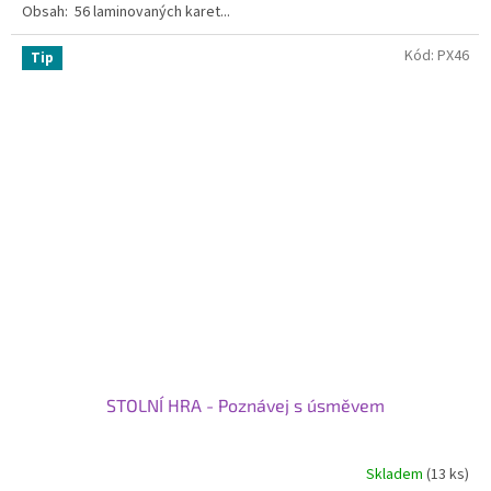
Obsah: 56 laminovaných karet...
hvězdiček.
Kód:
PX46
Tip
STOLNÍ HRA - Poznávej s úsměvem
Skladem
(13 ks)