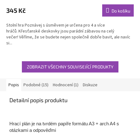
345 Kč
Do košíku
Stolní hra Poznávej s úsměvem je určena pro 4 a více
hráčů. Křesťanské deskovky jsou parádní zábavou na celý
večer! Věříme, že se budete nejen společně dobře bavit, ale navíc
si...
ZOBRAZIT VŠECHNY SOUVISEJÍCÍ PRODUKTY
Popis
Podobné (15)
Hodnocení (1)
Diskuze
Detailní popis produktu
Hrací plán je na tvrdém papíře formátu A3 + arch A4 s
otázkami a odpověďmi