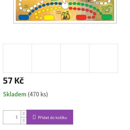
57 Kč
Měrná
Skladem
(470 ks)
cena:
Přidat do košíku