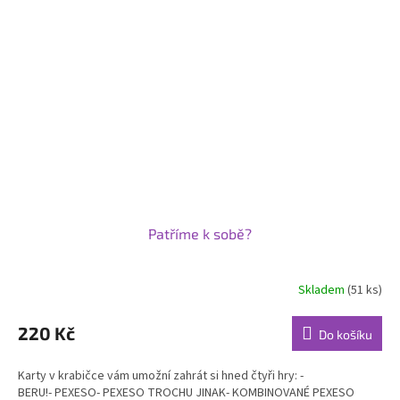
Patříme k sobě?
Skladem
(51 ks)
Průměrné
hodnocení
produktu
220 Kč
Do košíku
je
5,0
Karty v krabičce vám umožní zahrát si hned čtyři hry: -
z
BERU!- PEXESO- PEXESO TROCHU JINAK- KOMBINOVANÉ PEXESO
5