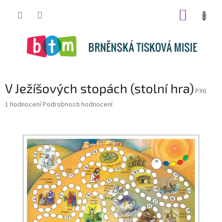
Přejít
NÁKUP
na
obsah
KOŠÍK
V Ježíšových stopách (stolní hra)
PX6
Průměrné
1 hodnocení
Podrobnosti hodnocení
hodnocení
produktu
je
5,0
z
5
hvězdiček.