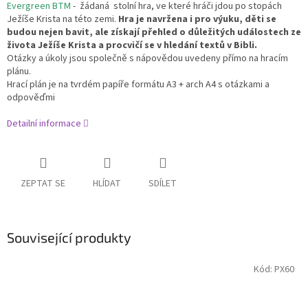
Evergreen BTM
- žádaná stolní hra, ve které hráči jdou po stopách
Ježíše Krista na této zemi.
Hra je navržena i pro výuku, děti se
budou nejen bavit, ale získají přehled o důležitých událostech ze
života Ježíše Krista a procvičí se v hledání textů v Bibli.
Otázky a úkoly jsou společně s nápovědou uvedeny přímo na hracím
plánu.
Hrací plán je na tvrdém papíře formátu A3 + arch A4 s otázkami a
odpověďmi
Detailní informace
ZEPTAT SE
HLÍDAT
SDÍLET
Související produkty
Kód:
PX60