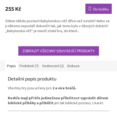
hodnocení
produktu
255 Kč
Do košíku
je
4,4
Stihne někdo postavit Babylonskou věž dříve než ostatní? Nebo se
z
ji někomu nepodaří dokončit tak, jak tomu bylo v dávných dobách?
5
„Babylonská věž“ je menší stolní hra, do které...
hvězdiček.
ZOBRAZIT VŠECHNY SOUVISEJÍCÍ PRODUKTY
Popis
Podobné (7)
Hodnocení (2)
Diskuze
Detailní popis produktu
Všechny hry jsou určeny pro
2 a více hráčů.
Rodiče mají při hře jedinečnou příležitost vyprávět dětem
biblické příběhy a přiblížit
jim tak biblické postavy z karet.