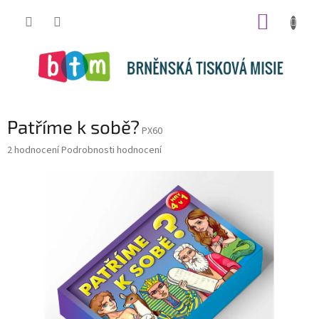
Přejít
NÁKUP
na
obsah
KOŠÍK
Patříme k sobě?
PX60
Průměrné
2 hodnocení
Podrobnosti hodnocení
hodnocení
produktu
je
5,0
z
5
hvězdiček.