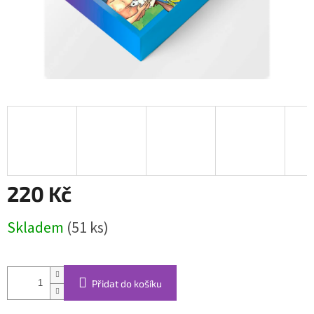
220 Kč
Měrná
Skladem
(51 ks)
cena:
Přidat do košíku