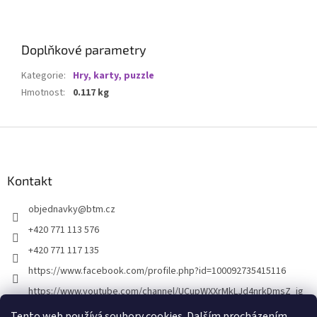
Doplňkové parametry
Kategorie
:
Hry, karty, puzzle
Hmotnost
:
0.117 kg
Z
á
p
a
Kontakt
t
objednavky
@
btm.cz
í
+420 771 113 576
+420 771 117 135
https://www.facebook.com/profile.php?id=100092735415116
https://www.youtube.com/channel/UCupWXXrMkLJd4nrkDmsZ_ig
Tento web používá soubory cookies. Dalším procházením