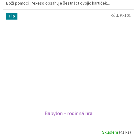
Boží pomoci. Pexeso obsahuje šestnáct dvojic kartiček...
hvězdiček.
Kód:
PX101
Tip
Babylon - rodinná hra
Skladem
(41 ks)
Průměrné