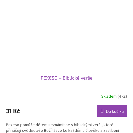
PEXESO – Biblické verše
Skladem
(4 ks)
Průměrné
hodnocení
produktu
31 Kč
Do košíku
je
5,0
Pexeso pomůže dětem seznámit se s biblickými verši, které
z
přinášejí svědectví o Boží lásce ke každému člověku a zaslíbení
5