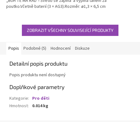
„BŮH TĚ MÁ RÁD“! Světlo se zapíná a vypíná tahem za
5
poutko.Včetně baterií (3 × AG3).Rozměr: ø1,3 × 6,5 cm
hvězdiček.
ZOBRAZIT VŠECHNY SOUVISEJÍCÍ PRODUKTY
Popis
Podobné (5)
Hodnocení
Diskuze
Detailní popis produktu
Popis produktu není dostupný
Doplňkové parametry
Kategorie
:
Pro děti
Hmotnost
:
0.014 kg
Z
á
p