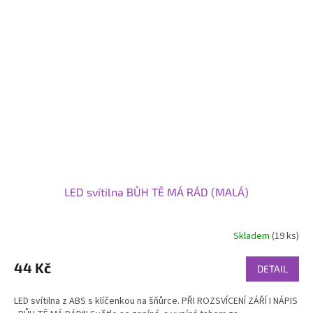
LED svítilna BŮH TĚ MÁ RÁD (MALÁ)
Skladem
(19 ks)
Průměrné
hodnocení
produktu
44 Kč
DETAIL
je
5,0
LED svítilna z ABS s klíčenkou na šňůrce. PŘI ROZSVÍCENÍ ZÁŘÍ I NÁPIS
z