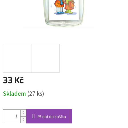
33 Kč
Měrná
Skladem
(27 ks)
cena:
Přidat do košíku