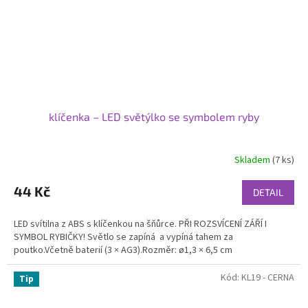
klíčenka – LED světýlko se symbolem ryby
Skladem
(7 ks)
Průměrné
hodnocení
produktu
44 Kč
DETAIL
je
5,0
LED svítilna z ABS s klíčenkou na šňůrce. PŘI ROZSVÍCENÍ ZÁŘÍ I
z
SYMBOL RYBIČKY! Světlo se zapíná a vypíná tahem za
5
poutko.Včetně baterií (3 × AG3).Rozměr: ø1,3 × 6,5 cm
hvězdiček.
Kód:
KL19 - CERNA
Tip