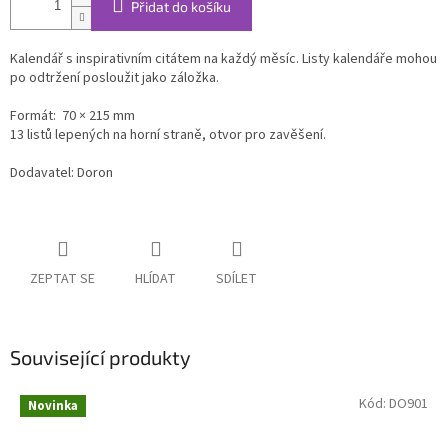
Přidat do košíku
Kalendář s inspirativním citátem na každý měsíc. Listy kalendáře mohou
po odtržení posloužit jako záložka.
Formát: 70 × 215 mm
13 listů lepených na horní straně, otvor pro zavěšení.
Dodavatel: Doron
ZEPTAT SE
HLÍDAT
SDÍLET
Související produkty
Kód:
DO901
Novinka