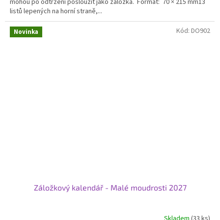
mohou po odtržení posloužit jako záložka. Formát: 70 × 215 mm13
5
listů lepených na horní straně,...
hvězdiček.
Kód:
DO902
Novinka
Záložkový kalendář - Malé moudrosti 2027
Skladem
(33 ks)
Průměrné