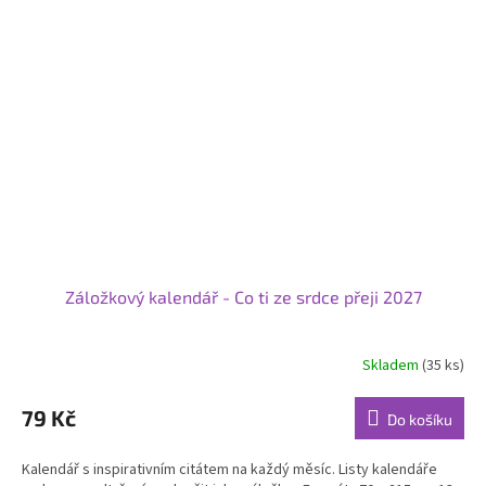
Záložkový kalendář - Co ti ze srdce přeji 2027
Skladem
(35 ks)
Průměrné
hodnocení
produktu
79 Kč
Do košíku
je
5,0
Kalendář s inspirativním citátem na každý měsíc. Listy kalendáře
z