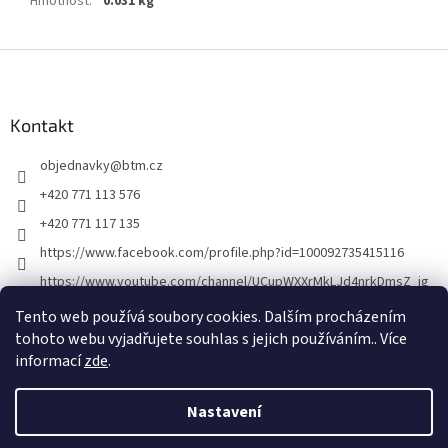
Hmotnost
:
0.031 kg
Z
á
p
a
Kontakt
t
objednavky
@
btm.cz
í
+420 771 113 576
+420 771 117 135
https://www.facebook.com/profile.php?id=100092735415116
https://www.youtube.com/channel/UCupWXXrMkLJd4nrkDmsZ_ig
Tento web používá soubory cookies. Dalším procházením
tohoto webu vyjadřujete souhlas s jejich používáním.. Více
informací
zde
.
Nastavení
Vytvořil Shoptet