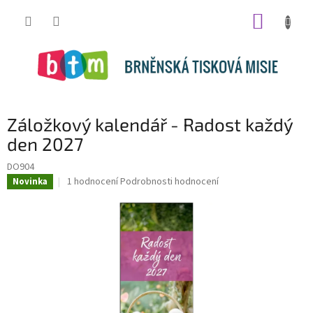
Přejít
NÁKUP
na
obsah
KOŠÍK
Záložkový kalendář - Radost každý
den 2027
DO904
Průměrné
1 hodnocení
Podrobnosti hodnocení
Novinka
hodnocení
produktu
je
5,0
z
5
hvězdiček.