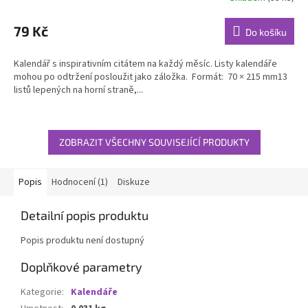
hodnocení
produktu
79 Kč
Do košíku
je
5,0
Kalendář s inspirativním citátem na každý měsíc. Listy kalendáře
z
mohou po odtržení posloužit jako záložka. Formát: 70 × 215 mm13
5
listů lepených na horní straně,...
hvězdiček.
ZOBRAZIT VŠECHNY SOUVISEJÍCÍ PRODUKTY
Popis
Hodnocení (1)
Diskuze
Detailní popis produktu
Popis produktu není dostupný
Doplňkové parametry
Kategorie
:
Kalendáře