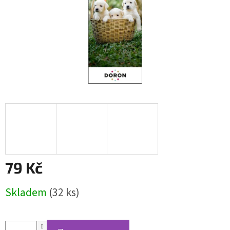
79 Kč
Měrná
Skladem
(32 ks)
cena: