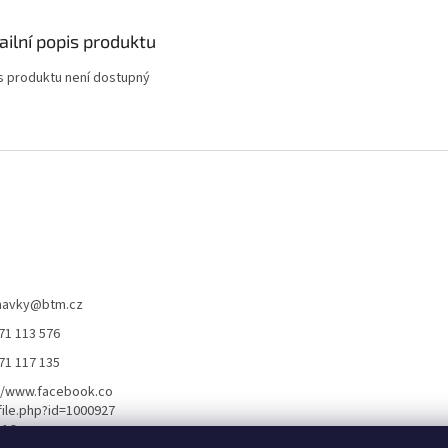
ailní popis produktu
s produktu není dostupný
navky
@
btm.cz
71 113 576
71 117 135
//www.facebook.co
ile.php?id=1000927
116