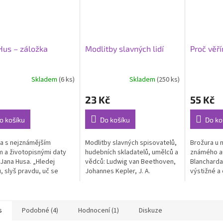
 Hus – záložka
Modlitby slavných lidí
Proč věří
Skladem
(6 ks)
Skladem
(250 ks)
rné
cení
23 Kč
55 Kč
ktu
o košíku
Do košíku
Do ko
a s nejznámějším
Modlitby slavných spisovatelů,
Brožura u n
ček.
m a životopisnými daty
hudebních skladatelů, umělců a
známého au
 Jana Husa. „Hledej
vědců: Ludwig van Beethoven,
Blancharda
, slyš pravdu, uč se
Johannes Kepler, J. A.
výstižné a
, miluj pravdu, drž
Komenský, Thomas Moore, Lev
na nejčastě
, braň pravdu až do
N. Tolstoj, Michelangelo...
vztahu k Bib
 neboť pravda...
kladou....
s
Podobné (4)
Hodnocení (1)
Diskuze