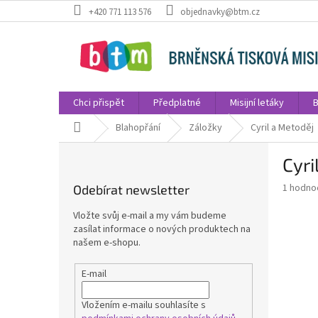
Přejít
+420 771 113 576
objednavky@btm.cz
na
obsah
Chci přispět
Předplatné
Misijní letáky
B
Domů
Blahopřání
Záložky
Cyril a Metoděj
P
Cyri
o
s
Průměr
1 hodno
Odebírat newsletter
t
hodnoce
r
produkt
Vložte svůj e-mail a my vám budeme
a
je
zasílat informace o nových produktech na
5,0
n
našem e-shopu.
z
n
5
í
E-mail
hvězdič
p
a
Vložením e-mailu souhlasíte s