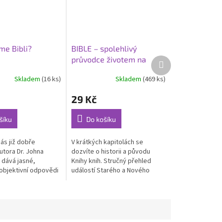
me Bibli?
BIBLE – spolehlivý
průvodce životem na
Další
produkt
Zemi
Skladem
(16 ks)
Skladem
(469 ks)
29 Kč
šíku
Do košíku
ás již dobře
V krátkých kapitolách se
tora Dr. Johna
dozvíte o historii a původu
 dává jasné,
Knihy knih. Stručný přehled
 objektivní odpovědi
událostí Starého a Nového
jší otázky, které ve
zákona, rozdělení knih Bible,
li nevěřící lidé
informace o překladech do
češtiny,...