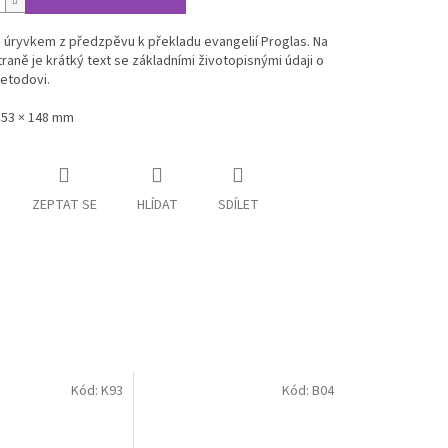
 úryvkem z předzpěvu k překladu evangelií Proglas. Na
raně je krátký text se základními životopisnými údaji o
Metodovi.
53 × 148 mm
ZEPTAT SE
HLÍDAT
SDÍLET
Kód:
K93
Kód:
B04