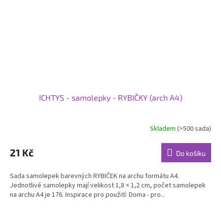
ICHTYS - samolepky - RYBIČKY (arch A4)
Skladem
(>500 sada)
Průměrné
hodnocení
produktu
21 Kč
Do košíku
je
5,0
Sada samolepek barevných RYBIČEK na archu formátu A4.
z
Jednotlivé samolepky mají velikost 1,8 × 1,2 cm, počet samolepek
5
na archu A4 je 176. Inspirace pro použití: Doma - pro...
hvězdiček.