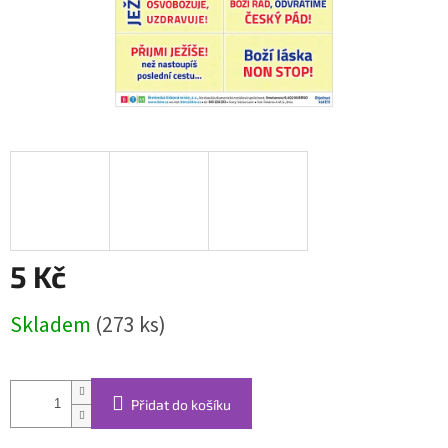
5 Kč
Měrná
Skladem
(273 ks)
cena:
Přidat do košíku