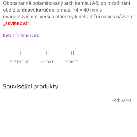
Oboustranně polaminovaný arch formátu A5, po rozstříhání
obdržíte
deset kartiček
formátu 74 × 40 mm s
evangelizačními verši a aforismy
k netradiční misii s názvem
„ŠKVÍRKOVÁ“
.
Detailní informace
ZEPTAT SE
HLÍDAT
SDÍLET
Související produkty
Kód:
SAM4