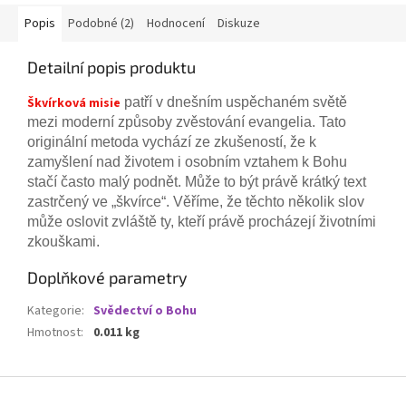
Popis
Podobné (2)
Hodnocení
Diskuze
Detailní popis produktu
Škvírková misie
patří v dnešním uspěchaném světě
mezi moderní způsoby zvěstování evangelia. Tato
originální metoda vychází ze zkušeností, že k
zamyšlení nad životem i osobním vztahem k Bohu
stačí často malý podnět. Může to být právě krátký text
zastrčený ve „škvírce“. Věříme, že těchto několik slov
může oslovit zvláště ty, kteří právě procházejí životními
zkouškami.
Doplňkové parametry
Kategorie
:
Svědectví o Bohu
Hmotnost
:
0.011 kg
Z
á