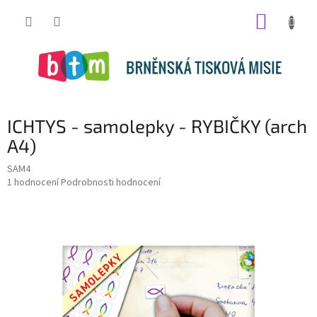
Přejít
NÁKUP
na
obsah
KOŠÍK
ICHTYS - samolepky - RYBIČKY (arch
A4)
SAM4
Průměrné
1 hodnocení
Podrobnosti hodnocení
hodnocení
produktu
je
5,0
z
5
hvězdiček.