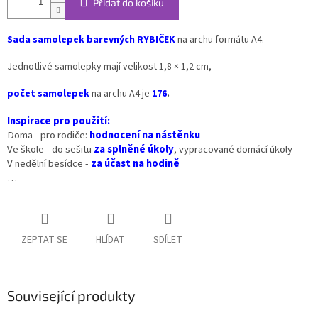
Přidat do košíku
Sada samolepek barevných RYBIČEK
na archu formátu A4.
Jednotlivé samolepky mají velikost 1,8 × 1,2 cm,
počet samolepek
na archu A4 je
176
.
Inspirace pro použití:
Doma - pro rodiče:
hodnocení na nástěnku
Ve škole - do sešitu
za splněné úkoly
, vypracované domácí úkoly
V nedělní besídce -
za účast na hodině
…
ZEPTAT SE
HLÍDAT
SDÍLET
Související produkty