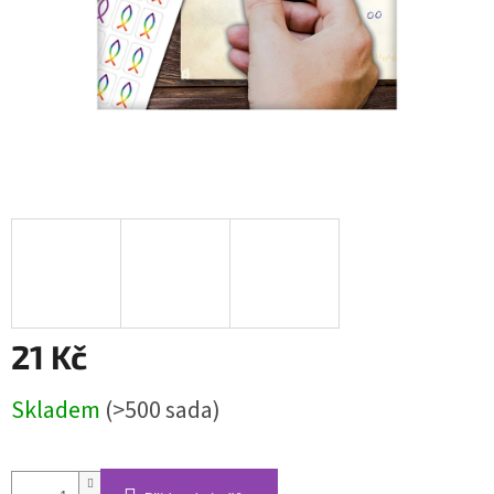
21 Kč
Měrná
Skladem
(>500 sada)
cena: