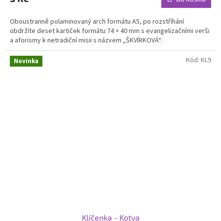
Oboustranně polaminovaný arch formátu A5, po rozstříhání
obdržíte deset kartiček formátu 74 × 40 mm s evangelizačními verši
a aforismy k netradiční misii s názvem „ŠKVÍRKOVÁ“.
Kód:
KL9
Novinka
Klíčenka - Kotva