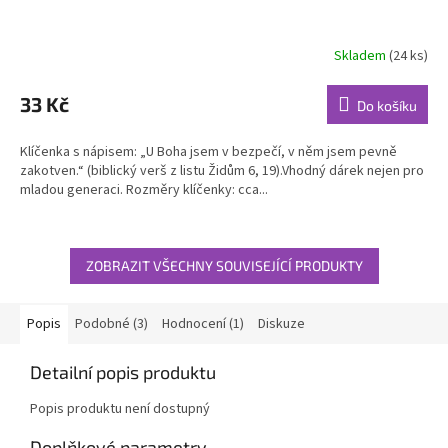
Skladem
(24 ks)
Průměrné
hodnocení
produktu
33 Kč
Do košíku
je
5,0
Klíčenka s nápisem: „U Boha jsem v bezpečí, v něm jsem pevně
z
zakotven.“ (biblický verš z listu Židům 6, 19).Vhodný dárek nejen pro
5
mladou generaci. Rozměry klíčenky: cca...
hvězdiček.
ZOBRAZIT VŠECHNY SOUVISEJÍCÍ PRODUKTY
Popis
Podobné (3)
Hodnocení (1)
Diskuze
Detailní popis produktu
Popis produktu není dostupný
Doplňkové parametry