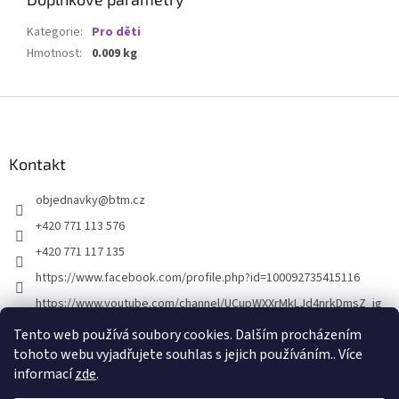
Kategorie
:
Pro děti
Hmotnost
:
0.009 kg
Z
á
p
a
Kontakt
t
objednavky
@
btm.cz
í
+420 771 113 576
+420 771 117 135
https://www.facebook.com/profile.php?id=100092735415116
https://www.youtube.com/channel/UCupWXXrMkLJd4nrkDmsZ_ig
Tento web používá soubory cookies. Dalším procházením
tohoto webu vyjadřujete souhlas s jejich používáním.. Více
informací
zde
.