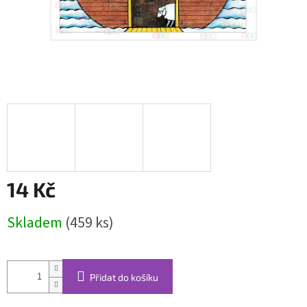
14 Kč
Měrná
Skladem
(459 ks)
cena:
Přidat do košíku