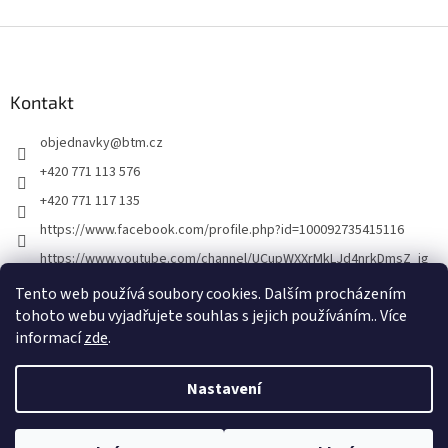
Z
á
p
a
Kontakt
t
objednavky
@
btm.cz
í
+420 771 113 576
+420 771 117 135
https://www.facebook.com/profile.php?id=100092735415116
https://www.youtube.com/channel/UCupWXXrMkLJd4nrkDmsZ_ig
Tento web používá soubory cookies. Dalším procházením
tohoto webu vyjadřujete souhlas s jejich používáním.. Více
informací
zde
.
Nastavení
Vytvořil Shoptet