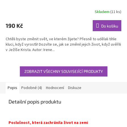
Skladem
(11 ks)
190 Kč
Do košíku
Chtěli byste změnit svět, ve kterém žijete? Přesně to udělali tihle
kluci, když vyrostli! Dozvíte se, jak se změnil jejich život, když uvěřili
v Ježíše Krista. Autor: Irene...
ZOBRAZIT VŠECHNY SOUVISEJÍCÍ PRODUKTY
Popis
Podobné (4)
Hodnocení
Diskuze
Detailní popis produktu
Poslušnost, která zachránila život na zemi