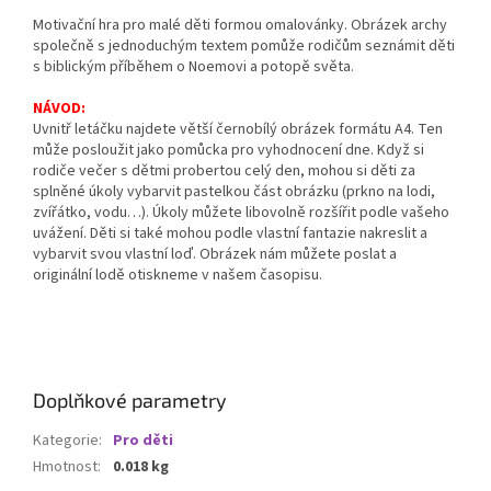
Motivační hra pro malé děti formou omalovánky. Obrázek archy
společně s jednoduchým textem pomůže rodičům seznámit děti
s biblickým příběhem o Noemovi a potopě světa.
NÁVOD:
Uvnitř letáčku najdete větší černobílý obrázek formátu A4. Ten
může posloužit jako pomůcka pro vyhodnocení dne. Když si
rodiče večer s dětmi probertou celý den, mohou si děti za
splněné úkoly vybarvit pastelkou část obrázku (prkno na lodi,
zvířátko, vodu…). Úkoly můžete libovolně rozšířit podle vašeho
uvážení. Děti si také mohou podle vlastní fantazie nakreslit a
vybarvit svou vlastní loď. Obrázek nám můžete poslat a
originální lodě otiskneme v našem časopisu.
Doplňkové parametry
Kategorie
:
Pro děti
Hmotnost
:
0.018 kg