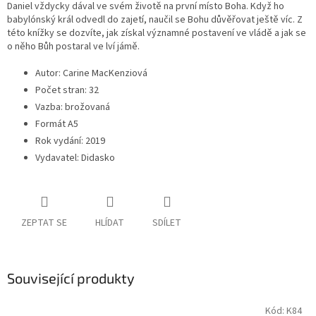
Daniel vždycky dával ve svém životě na první místo Boha. Když ho
babylónský král odvedl do zajetí, naučil se Bohu důvěřovat ještě víc. Z
této knížky se dozvíte, jak získal významné postavení ve vládě a jak se
o něho Bůh postaral ve lví jámě.
Autor
:
Carine MacKenziová
Počet stran:
32
Vazba
:
brožovaná
Formát A5
Rok vydání
:
2019
Vydavatel
:
Didasko
ZEPTAT SE
HLÍDAT
SDÍLET
Související produkty
Kód:
K84