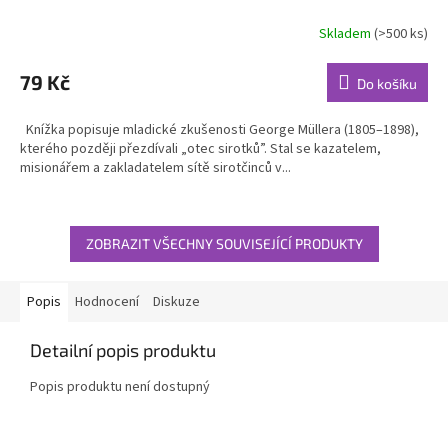
Skladem
(>500 ks)
79 Kč
Do košíku
Knížka popisuje mladické zkušenosti George Müllera (1805–1898),
kterého později přezdívali „otec sirotků”. Stal se kazatelem,
misionářem a zakladatelem sítě sirotčinců v...
ZOBRAZIT VŠECHNY SOUVISEJÍCÍ PRODUKTY
Popis
Hodnocení
Diskuze
Detailní popis produktu
Popis produktu není dostupný