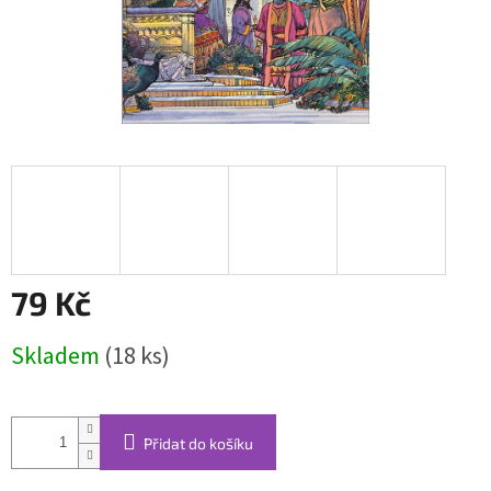
79 Kč
Měrná
Skladem
(18 ks)
cena:
Přidat do košíku