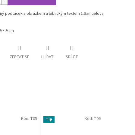
ný podtácek s obrázkem a biblickým textem 1.Samuelova
 9 × 9 cm
ZEPTAT SE
HLÍDAT
SDÍLET
Kód:
T05
Kód:
T06
Tip