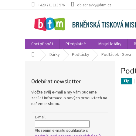
Přejít
+420 771 113 576
objednavky@btm.cz
na
obsah
Chci přispět
Předplatné
Misijní letáky
B
Domů
Dárky
Podtácky
Podtácek - Sova
P
Pod
o
s
Odebírat newsletter
Tip
t
r
Vložte svůj e-mail a my vám budeme
a
zasílat informace o nových produktech na
n
našem e-shopu.
n
í
E-mail
p
a
Vložením e-mailu souhlasíte s