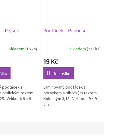
 - Pejsek
Podtácek - Papoušci
Skladem
(16 ks)
Skladem
(232 ks)
19 Kč
šíku
Do košíku
ý podtácek s
Laminovaný podtácek s
 biblickým textem
obrázkem a biblickým textem
25. Velikost: 9 × 9
Koloským 3,13. Velikost: 9 × 9
cm