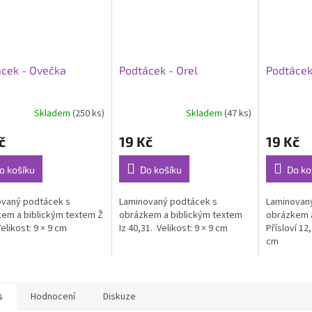
cek - Ovečka
Podtácek - Orel
Podtácek
Skladem
(250 ks)
Skladem
(47 ks)
rné
cení
č
19 Kč
19 Kč
ktu
o košíku
Do košíku
Do ko
ovaný podtácek s
Laminovaný podtácek s
Laminovan
ček.
em a biblickým textem Ž
obrázkem a biblickým textem
obrázkem a
Velikost: 9 × 9 cm
Iz 40,31. Velikost: 9 × 9 cm
Přísloví 12,
cm
s
Hodnocení
Diskuze