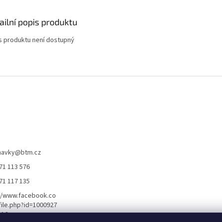
ailní popis produktu
s produktu není dostupný
navky
@
btm.cz
71 113 576
71 117 135
//www.facebook.co
ile.php?id=1000927
116