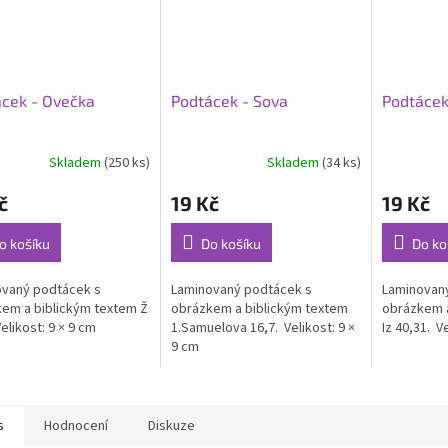
cek - Ovečka
Podtácek - Sova
Podtácek
Skladem
(250 ks)
Skladem
(34 ks)
rné
cení
č
19 Kč
19 Kč
ktu
o košíku
Do košíku
Do ko
ovaný podtácek s
Laminovaný podtácek s
Laminovan
ček.
em a biblickým textem Ž
obrázkem a biblickým textem
obrázkem a
Velikost: 9 × 9 cm
1.Samuelova 16,7. Velikost: 9 ×
Iz 40,31. V
9 cm
s
Hodnocení
Diskuze