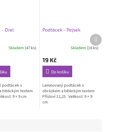
 - Orel
Podtácek - Pejsek
Další
produkt
Skladem
(47 ks)
Skladem
(16 ks)
19 Kč
šíku
Do košíku
ý podtácek s
Laminovaný podtácek s
 biblickým textem
obrázkem a biblickým textem
elikost: 9 × 9 cm
Přísloví 12,25. Velikost: 9 × 9
cm