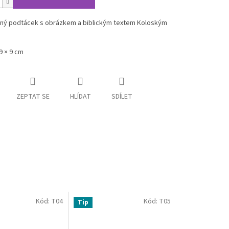
ný podtácek s obrázkem a biblickým textem Koloským
 9 × 9 cm
ZEPTAT SE
HLÍDAT
SDÍLET
Kód:
T04
Kód:
T05
Tip