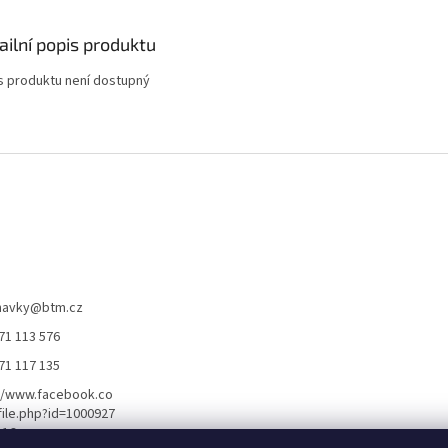
ailní popis produktu
s produktu není dostupný
navky
@
btm.cz
71 113 576
71 117 135
//www.facebook.co
ile.php?id=1000927
116