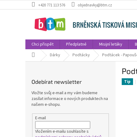
Přejít
+420 771 113 576
objednavky@btm.cz
na
obsah
Chci přispět
Předplatné
Misijní letáky
B
Domů
Dárky
Podtácky
Podtácek - Papouš
P
Pod
o
s
Odebírat newsletter
Tip
t
r
Vložte svůj e-mail a my vám budeme
a
zasílat informace o nových produktech na
n
našem e-shopu.
n
í
E-mail
p
a
Vložením e-mailu souhlasíte s