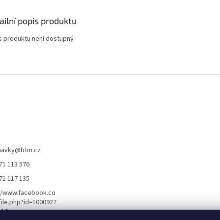
ailní popis produktu
s produktu není dostupný
navky
@
btm.cz
71 113 576
71 117 135
//www.facebook.co
ile.php?id=1000927
116