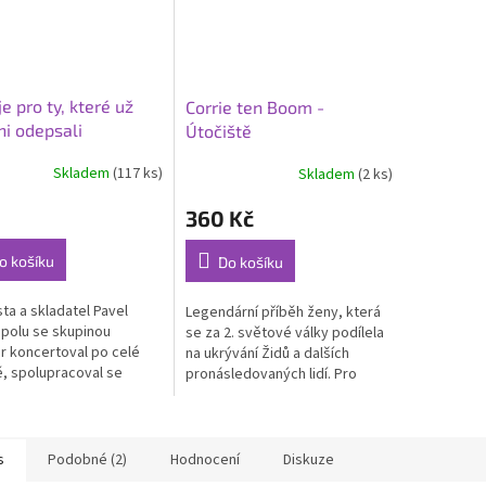
e pro ty, které už
Corrie ten Boom -
ni odepsali
Útočiště
Skladem
(117 ks)
Skladem
(2 ks)
rné
Průměrné
cení
hodnocení
360 Kč
ktu
produktu
je
5,0
o košíku
Do košíku
z
5
sta a skladatel Pavel
Legendární příběh ženy, která
ček.
hvězdiček.
spolu se skupinou
se za 2. světové války podílela
r koncertoval po celé
na ukrývání Židů a dalších
, spolupracoval se
pronásledovaných lidí. Pro
mi zpěváky a muzikanty
tento účel spolu s rodiči a
 Doug Wimbish, Lucie Bílá,
přáteli vystavěla v domě
tajnou...
s
Podobné (2)
Hodnocení
Diskuze