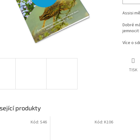
Assisi mě
Dobré má 
jemnocit 
Více o s
TISK
sející produkty
Kód:
S46
Kód:
K106