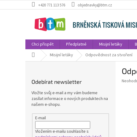
Přejít
+420 771 113 576
objednavky@btm.cz
na
obsah
Chci přispět
Předplatné
Misijní letáky
B
Domů
Misijní letáky
Odpovědnost za stvoření
P
Odp
o
s
Průměr
Neohod
Odebírat newsletter
t
hodnoce
r
produkt
Vložte svůj e-mail a my vám budeme
a
je
zasílat informace o nových produktech na
0,0
n
našem e-shopu.
z
n
5
í
E-mail
hvězdič
p
a
Vložením e-mailu souhlasíte s