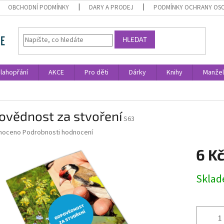
OBCHODNÍ PODMÍNKY
DARY A PRODEJ
PODMÍNKY OCHRANY OS
HLEDAT
lahopřání
AKCE
Pro děti
Dárky
Knihy
Manžel
ovědnost za stvoření
S63
né
noceno
Podrobnosti hodnocení
ní
6 K
u
Měrná
Skla
cena:
ek.