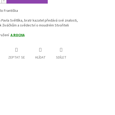
lo Františka
Pavla Světlíka, bratr kazatel předává své znalosti,
k živáčkům a svědectví o moudrém Stvořiteli
družení
A ROCHA
ZEPTAT SE
HLÍDAT
SDÍLET