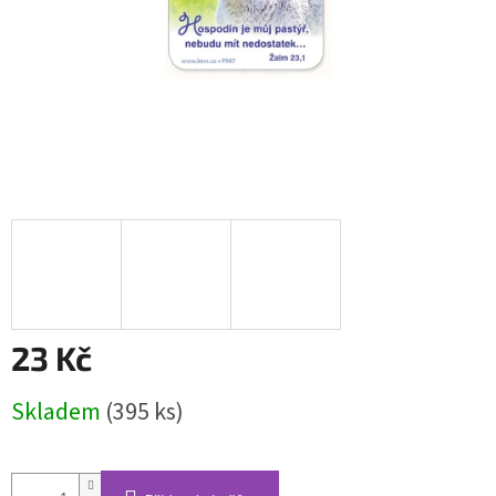
23 Kč
Měrná
Skladem
(395 ks)
cena: