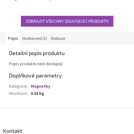
ZOBRAZIT VŠECHNY SOUVISEJÍCÍ PRODUKTY
Popis
Hodnocení (1)
Diskuze
Detailní popis produktu
Popis produktu není dostupný
Doplňkové parametry
Kategorie
:
Magnetky
Hmotnost
:
0.01 kg
Z
á
p
a
Kontakt