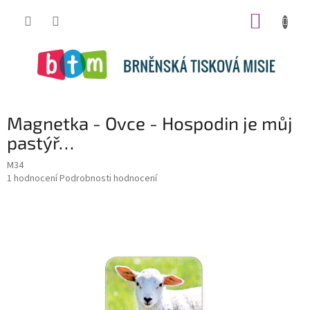
Přejít
NÁKUP
na
obsah
KOŠÍK
Magnetka - Ovce - Hospodin je můj
pastýř…
M34
Průměrné
1 hodnocení
Podrobnosti hodnocení
hodnocení
produktu
je
5,0
z
5
hvězdiček.