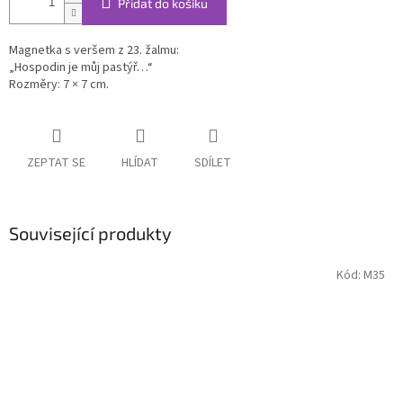
Přidat do košíku
Magnetka s veršem z 23. žalmu:
„Hospodin je můj pastýř…“
Rozměry: 7 × 7 cm.
ZEPTAT SE
HLÍDAT
SDÍLET
Související produkty
Kód:
M35