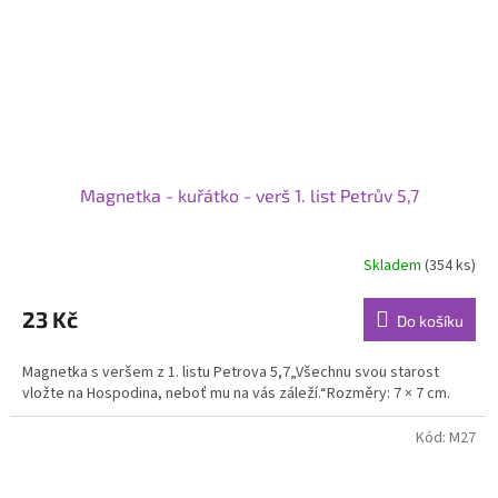
Magnetka - kuřátko - verš 1. list Petrův 5,7
Skladem
(354 ks)
Průměrné
hodnocení
produktu
23 Kč
Do košíku
je
5,0
Magnetka s veršem z 1. listu Petrova 5,7„Všechnu svou starost
z
vložte na Hospodina, neboť mu na vás záleží.“Rozměry: 7 × 7 cm.
5
hvězdiček.
Kód:
M27