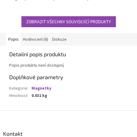
ZOBRAZIT VŠECHNY SOUVISEJÍCÍ PRODUKTY
Popis
Hodnocení (6)
Diskuze
Detailní popis produktu
Popis produktu není dostupný
Doplňkové parametry
Kategorie
:
Magnetky
Hmotnost
:
0.031 kg
Z
á
p
a
Kontakt