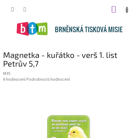
Přejít
NÁKUP
na
obsah
KOŠÍK
Magnetka - kuřátko - verš 1. list
Petrův 5,7
M35
Průměrné
6 hodnocení
Podrobnosti hodnocení
hodnocení
produktu
je
5,0
z
5
hvězdiček.