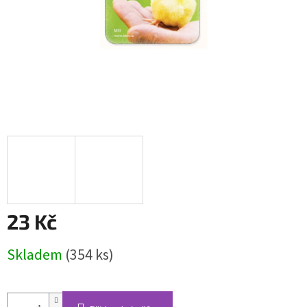
23 Kč
Měrná
Skladem
(354 ks)
cena: