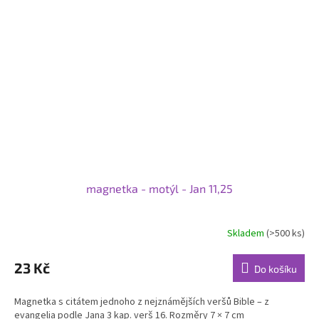
magnetka - motýl - Jan 11,25
Skladem
(>500 ks)
23 Kč
Do košíku
Magnetka s citátem jednoho z nejznámějších veršů Bible – z
evangelia podle Jana 3 kap. verš 16. Rozměry 7 × 7 cm