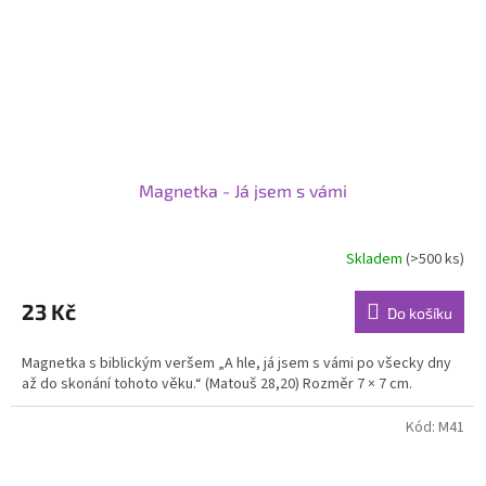
Magnetka - Já jsem s vámi
Skladem
(>500 ks)
23 Kč
Do košíku
Magnetka s biblickým veršem „A hle, já jsem s vámi po všecky dny
až do skonání tohoto věku.“ (Matouš 28,20) Rozměr 7 × 7 cm.
Kód:
M41