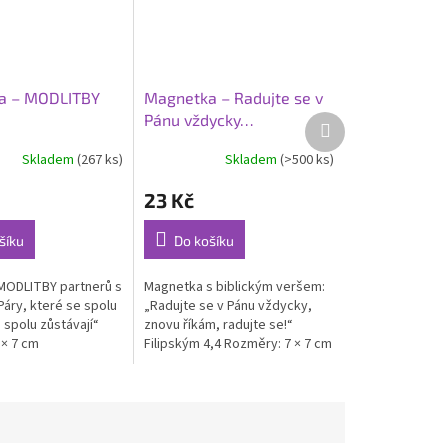
a – MODLITBY
Magnetka – Radujte se v
Pánu vždycky…
Další
produkt
Skladem
(267 ks)
Skladem
(>500 ks)
Průměrné
hodnocení
23 Kč
produktu
je
5,0
šíku
Do košíku
z
5
MODLITBY partnerů s
Magnetka s biblickým veršem:
hvězdiček.
Páry, které se spolu
„Radujte se v Pánu vždycky,
 spolu zůstávají“
znovu říkám, radujte se!“
× 7 cm
Filipským 4,4 Rozměry: 7 × 7 cm