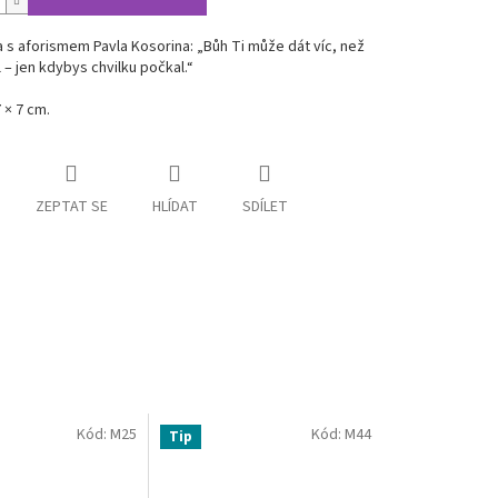
s aforismem Pavla Kosorina: „Bůh Ti může dát víc, než
 – jen kdybys chvilku počkal.“
 × 7 cm.
ZEPTAT SE
HLÍDAT
SDÍLET
Kód:
M25
Kód:
M44
Tip