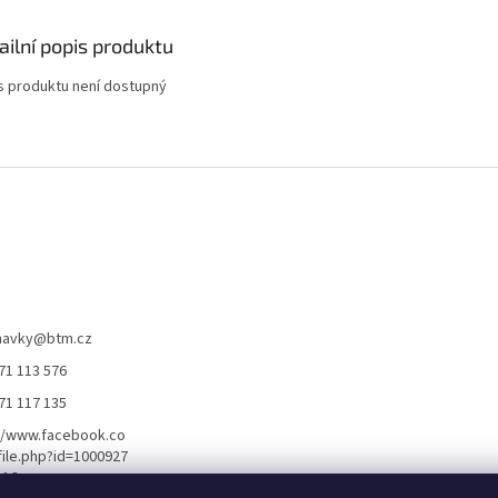
ailní popis produktu
s produktu není dostupný
navky
@
btm.cz
71 113 576
71 117 135
//www.facebook.co
ile.php?id=1000927
116