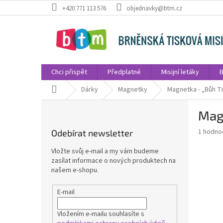
Přejít
+420 771 113 576
objednavky@btm.cz
na
obsah
Chci přispět
Předplatné
Misijní letáky
B
Domů
Dárky
Magnetky
Magnetka - „Bůh T
P
Magn
o
s
Průměr
1 hodno
Odebírat newsletter
t
hodnoce
r
produkt
Vložte svůj e-mail a my vám budeme
a
je
zasílat informace o nových produktech na
5,0
n
našem e-shopu.
z
n
5
í
E-mail
hvězdič
p
a
Vložením e-mailu souhlasíte s