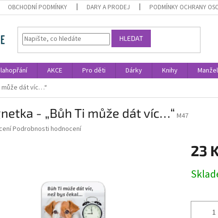
OBCHODNÍ PODMÍNKY
DARY A PRODEJ
PODMÍNKY OCHRANY OS
HLEDAT
lahopřání
AKCE
Pro děti
Dárky
Knihy
Manžel
i může dát víc…“
etka - „Bůh Ti může dát víc…“
M47
né
cení
Podrobnosti hodnocení
ní
23 
u
Měrná
Skla
cena:
ek.