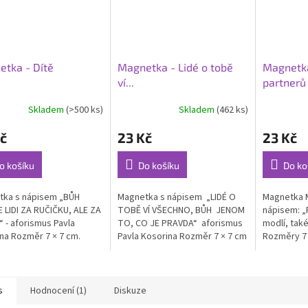
tka - Dítě
Magnetka - Lidé o tobě
Magnetk
ví...
partnerů
Skladem
(>500 ks)
Skladem
(462 ks)
rné
Průměrné
cení
hodnocení
č
23 Kč
23 Kč
ktu
produktu
je
4,0
o košíku
Do košíku
Do ko
z
5
tka s nápisem „BŮH
Magnetka s nápisem „LIDÉ O
Magnetka 
ček.
hvězdiček.
 LIDI ZA RUČIČKU, ALE ZA
TOBĚ VÍ VŠECHNO, BŮH JENOM
nápisem: „
 - aforismus Pavla
TO, CO JE PRAVDA“ aforismus
modlí, také
na Rozměr 7 × 7 cm.
Pavla Kosorina Rozměr 7 × 7 cm
Rozměry 7 
s
Hodnocení (1)
Diskuze