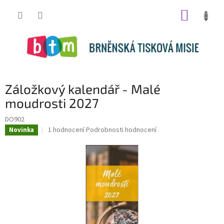
Přejít
NÁKUP
na
obsah
KOŠÍK
Záložkový kalendář - Malé
moudrosti 2027
DO902
Průměrné
1 hodnocení
Podrobnosti hodnocení
Novinka
hodnocení
produktu
je
5,0
z
5
hvězdiček.