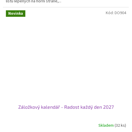
listů lepených na horní straně,...
hvězdiček.
Kód:
DO904
Novinka
Záložkový kalendář - Radost každý den 2027
Skladem
(32 ks)
Průměrné
hodnocení