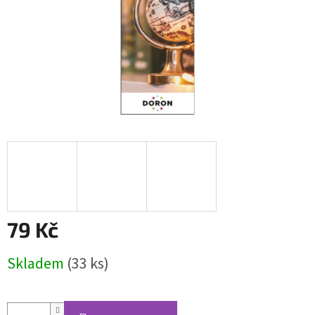
79 Kč
Měrná
Skladem
(33 ks)
cena: