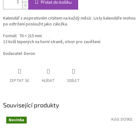
Přidat do košíku
Kalendář s inspirativním citátem na každý měsíc. Listy kalendáře mohou
po odtržení posloužit jako záložka.
Formát: 70 × 215 mm
13 listů lepených na horní straně, otvor pro zavěšení.
Dodavatel: Doron
ZEPTAT SE
HLÍDAT
SDÍLET
Související produkty
Kód:
DO901
Novinka