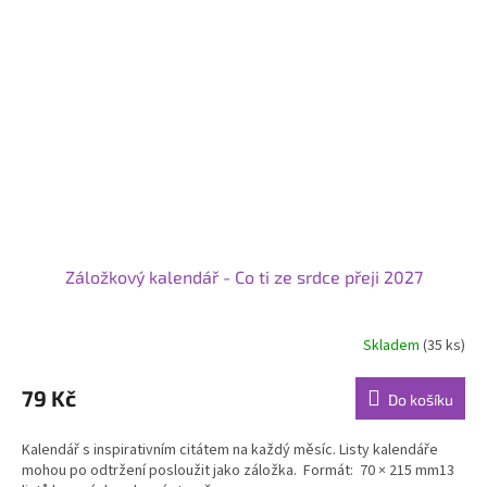
Záložkový kalendář - Co ti ze srdce přeji 2027
Skladem
(35 ks)
Průměrné
hodnocení
produktu
79 Kč
Do košíku
je
5,0
Kalendář s inspirativním citátem na každý měsíc. Listy kalendáře
z
mohou po odtržení posloužit jako záložka. Formát: 70 × 215 mm13
5