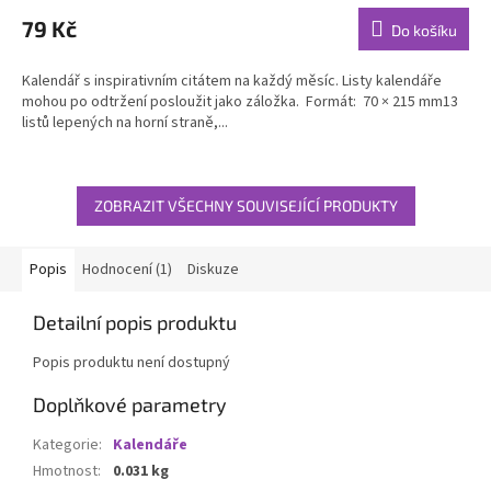
produktu
79 Kč
Do košíku
je
5,0
Kalendář s inspirativním citátem na každý měsíc. Listy kalendáře
z
mohou po odtržení posloužit jako záložka. Formát: 70 × 215 mm13
5
listů lepených na horní straně,...
hvězdiček.
ZOBRAZIT VŠECHNY SOUVISEJÍCÍ PRODUKTY
Popis
Hodnocení (1)
Diskuze
Detailní popis produktu
Popis produktu není dostupný
Doplňkové parametry
Kategorie
:
Kalendáře
Hmotnost
:
0.031 kg