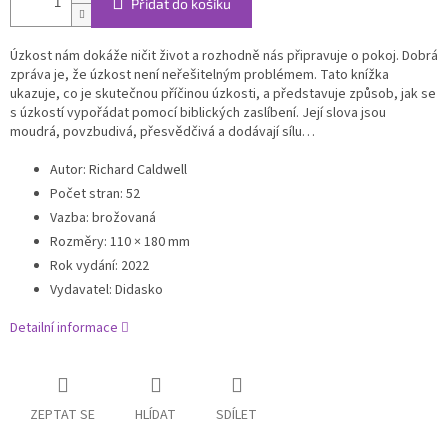
Přidat do košíku
Úzkost nám dokáže ničit život a rozhodně nás připravuje o pokoj. Dobrá
zpráva je, že úzkost není neřešitelným problémem. Tato knížka
ukazuje, co je skutečnou příčinou úzkosti, a představuje způsob, jak se
s úzkostí vypořádat pomocí biblických zaslíbení. Její slova jsou
moudrá, povzbudivá, přesvědčivá a dodávají sílu…
Autor: Richard Caldwell
Počet stran: 52
Vazba: brožovaná
Rozměry: 110 × 180 mm
Rok vydání: 2022
Vydavatel: Didasko
Detailní informace
ZEPTAT SE
HLÍDAT
SDÍLET