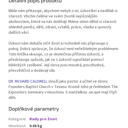
Detailní popis produktu
Bible nám přikazuje, abychom nebyli o nic úzkostliví a nedělali si
starosti. Všichni čelíme ve svém životě nejrůznějším
okolnostem, které na nás doléhají. Máme sklon dělat si starosti
ohledně peněz, dětí, zdraví, vztahů, práce, studia a spousty
dalších věcí.
Úzkost nám dokáže ničit život a rozhodně nás připravuje o
pokoj. Dobrá zpráva je, že úzkost není neřešitelným problémem.
Tato knížka ukazuje, co je skutečnou příčinou úzkosti, a
představuje způsob, jak se s úzkostí vypořádat pomocí
biblických zaslíbení. Její slova jsou moudrá, povzbudivá,
přesvědčivá a dodávají sílu
DR. RICHARD CALDWELL
slouží jako pastor a učitel ve sboru
Founders Baptist Church v Texasu. Kromě toho je ředitelem The
Expositors Seminary v Houstonu. S manželkou Jacque mají čtyři
děti.
Doplňkové parametry
Kategorie
:
Rady pro život
Hmotnost
:
0.06 kg