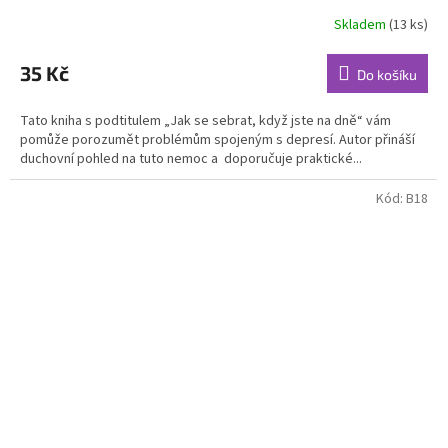
Skladem
(13 ks)
Průměrné
hodnocení
produktu
35 Kč
Do košíku
je
5,0
Tato kniha s podtitulem „Jak se sebrat, když jste na dně“ vám
z
pomůže porozumět problémům spojeným s depresí. Autor přináší
5
duchovní pohled na tuto nemoc a doporučuje praktické...
hvězdiček.
Kód:
B18