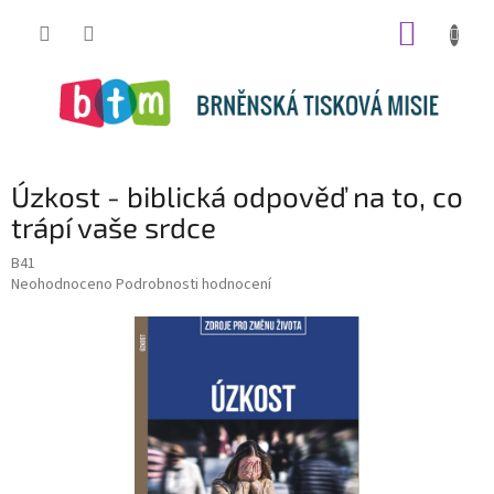
Přejít
NÁKUP
na
obsah
KOŠÍK
Úzkost - biblická odpověď na to, co
trápí vaše srdce
B41
Průměrné
Neohodnoceno
Podrobnosti hodnocení
hodnocení
produktu
je
0,0
z
5
hvězdiček.