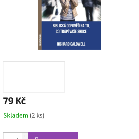
79 Kč
Měrná
Skladem
(2 ks)
cena: