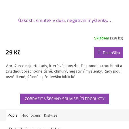
Úzkosti, smutek v duši, negativní myšlenky…
Skladem
(328 ks)
29 Kč
Do košíku
V brožurce najdete rady, které vás povzbudí a pomohou pochopit a
zvládnout přechodné tísně, chmury, negativní myšlenky. Rady jsou
osvědčené, účinné a především biblické.
ZOBRAZIT VŠECHNY SOUVISEJÍCÍ PRODUKTY
Popis
Hodnocení
Diskuze