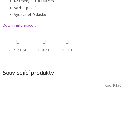
Rozměry
:
110 × 160 mm
Vazba
:
pevná
Vydavatel
:
Didasko
Detailní informace
ZEPTAT SE
HLÍDAT
SDÍLET
Související produkty
Kód:
K150