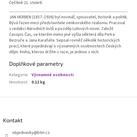
češtině 21. století.
JAN HERBEN (1857–1936) byl novinář, spisovatel, historik a politik.
Bývá řazen mezi představitele venkovského realismu. Pracoval
v redakci Národních listů a později Lidových novin. Založil
časopis Čas, ve kterém mimo jiné vyšla některá díla Petra
Bezruče a Jana Karafiáta. Sepsal rovněž několik historických
prací, které pojednávají o významných osobnostech českých
dějin. Kniha, kterou držíte v ruce, je jednou z nich.
Doplňkové parametry
Kategorie
:
Významné osobnosti
Hmotnost
:
0.12 kg
Z
á
p
a
Kontakt
t
objednavky
@
btm.cz
í