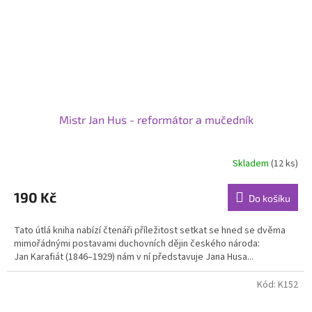
Mistr Jan Hus - reformátor a mučedník
Skladem
(12 ks)
190 Kč
Do košíku
Tato útlá kniha nabízí čtenáři příležitost setkat se hned se dvěma
mimořádnými postavami duchovních dějin českého národa:
Jan Karafiát (1846–1929) nám v ní představuje Jana Husa...
Kód:
K152