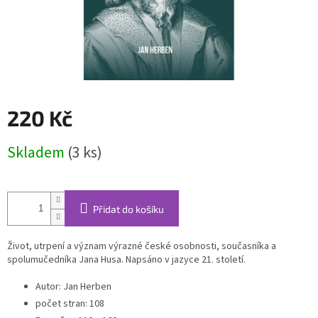
220 Kč
Měrná
Skladem
(3 ks)
cena:
Přidat do košíku
Život, utrpení a význam výrazné české osobnosti, současníka a
spolumučedníka Jana Husa. Napsáno v jazyce 21. století.
Autor
:
Jan Herben
počet stran: 108