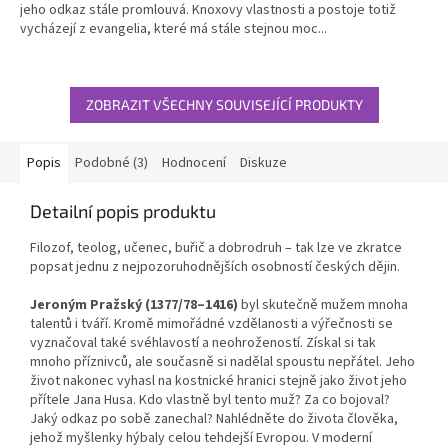
jeho odkaz stále promlouvá. Knoxovy vlastnosti a postoje totiž
vycházejí z evangelia, které má stále stejnou moc...
ZOBRAZIT VŠECHNY SOUVISEJÍCÍ PRODUKTY
Popis
Podobné (3)
Hodnocení
Diskuze
Detailní popis produktu
Filozof, teolog, učenec, buřič a dobrodruh – tak lze ve zkratce
popsat jednu z nejpozoruhodnějších osobností českých dějin.
Jeroným Pražský
(1377/78–1416)
byl skutečně mužem mnoha
talentů i tváří. Kromě mimořádné vzdělanosti a výřečnosti se
vyznačoval také svéhlavostí a neohrožeností. Získal si tak
mnoho příznivců, ale současně si nadělal spoustu nepřátel. Jeho
život nakonec vyhasl na kostnické hranici stejně jako život jeho
přítele Jana Husa. Kdo vlastně byl tento muž? Za co bojoval?
Jaký odkaz po sobě zanechal? Nahlédněte do života člověka,
jehož myšlenky hýbaly celou tehdejší Evropou. V moderní