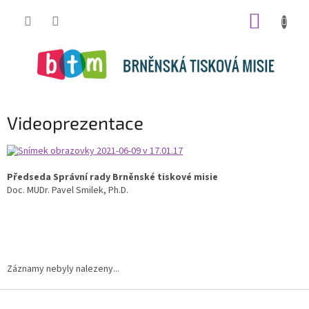
Přejít
NÁKUP
na
obsah
KOŠÍK
Videoprezentace
Předseda Správní rady Brněnské tiskové misie
Doc. MUDr. Pavel Smilek, Ph.D.
Záznamy nebyly nalezeny...
Z