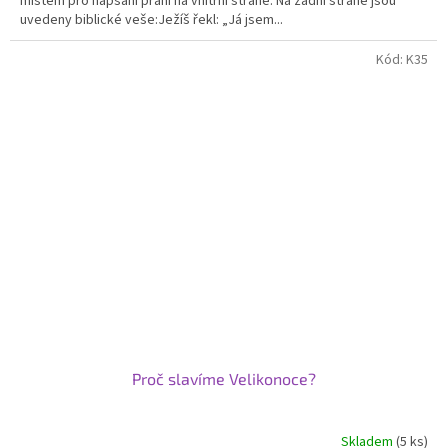
místem pro napsání přání na vnitřní straně. Na zadní straně jsou
5
uvedeny biblické veše:Ježíš řekl: „Já jsem...
hvězdiček.
Kód:
K35
Proč slavíme Velikonoce?
Skladem
(5 ks)
Průměrné