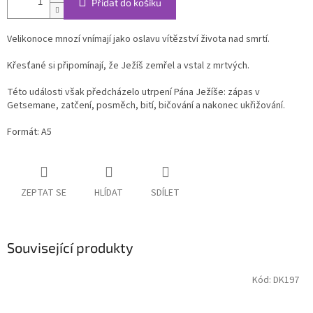
Přidat do košíku
Velikonoce mnozí vnímají jako oslavu vítězství života nad smrtí.
Křesťané si připomínají, že Ježíš zemřel a vstal z mrtvých.
Této události však předcházelo utrpení Pána Ježíše: zápas v
Getsemane, zatčení, posměch, bití, bičování a nakonec ukřižování.
Formát: A5
ZEPTAT SE
HLÍDAT
SDÍLET
Související produkty
Kód:
DK197