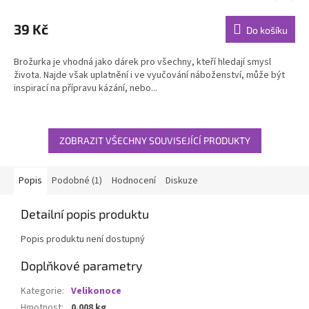
hodnocení
produktu
39 Kč
Do košíku
je
5,0
Brožurka je vhodná jako dárek pro všechny, kteří hledají smysl
z
života. Najde však uplatnění i ve vyučování náboženství, může být
5
inspirací na přípravu kázání, nebo...
hvězdiček.
ZOBRAZIT VŠECHNY SOUVISEJÍCÍ PRODUKTY
Popis
Podobné (1)
Hodnocení
Diskuze
Detailní popis produktu
Popis produktu není dostupný
Doplňkové parametry
Kategorie
:
Velikonoce
Hmotnost
:
0.008 kg