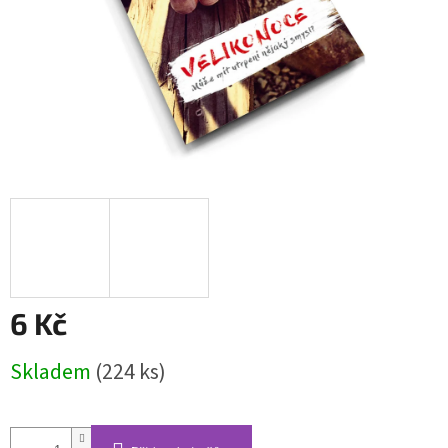
6 Kč
Měrná
Skladem
(224 ks)
cena: