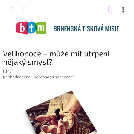
Přejít
NÁKUP
na
obsah
KOŠÍK
Velikonoce – může mít utrpení
nějaký smysl?
H145
Průměrné
Neohodnoceno
Podrobnosti hodnocení
hodnocení
produktu
je
0,0
z
5
hvězdiček.