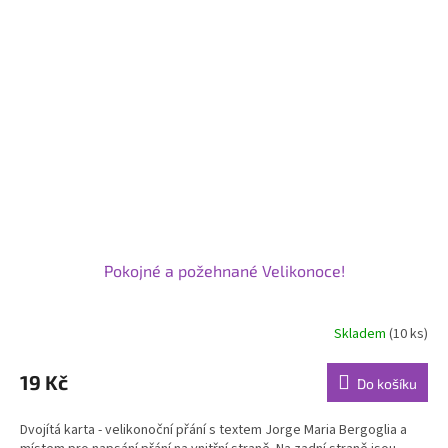
Pokojné a požehnané Velikonoce!
Skladem
(10 ks)
Průměrné
hodnocení
produktu
19 Kč
Do košíku
je
5,0
Dvojítá karta - velikonoční přání s textem Jorge Maria Bergoglia a
z