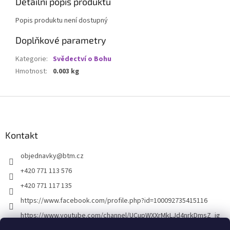
Detailní popis produktu
Popis produktu není dostupný
Doplňkové parametry
Kategorie
:
Svědectví o Bohu
Hmotnost
:
0.003 kg
Z
á
p
a
Kontakt
t
objednavky
@
btm.cz
í
+420 771 113 576
+420 771 117 135
https://www.facebook.com/profile.php?id=100092735415116
https://www.youtube.com/channel/UCupWXXrMkLJd4nrkDmsZ_ig