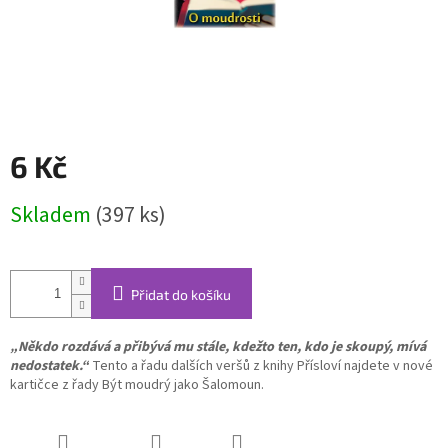
6 Kč
Měrná
Skladem
(397 ks)
cena:
Přidat do košíku
„Někdo rozdává a přibývá mu stále, kdežto ten, kdo je skoupý, mívá
nedostatek.“
Tento a řadu dalších veršů z knihy Přísloví najdete v nové
kartičce z řady Být moudrý jako Šalomoun.