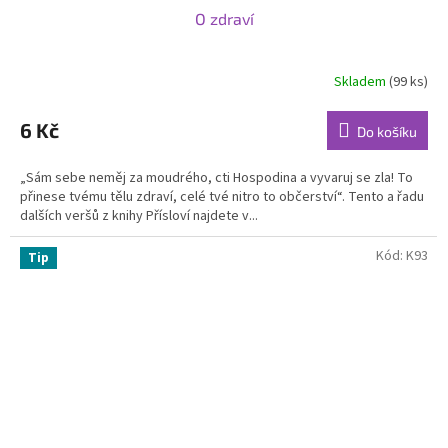
O zdraví
Skladem
(99 ks)
6 Kč
Do košíku
„Sám sebe neměj za moudrého, cti Hospodina a vyvaruj se zla! To
přinese tvému tělu zdraví, celé tvé nitro to občerství“. Tento a řadu
dalších veršů z knihy Přísloví najdete v...
Kód:
K93
Tip