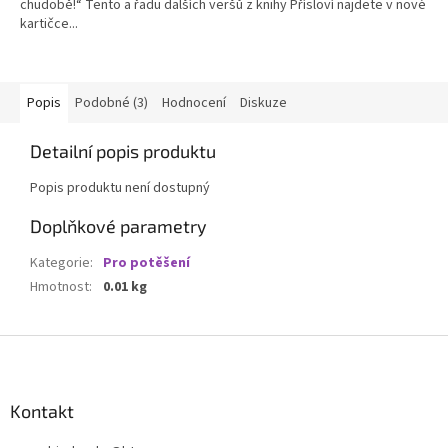
chudobě!“ Tento a řadu dalších veršů z knihy Přísloví najdete v nové
kartičce...
Popis
Podobné (3)
Hodnocení
Diskuze
Detailní popis produktu
Popis produktu není dostupný
Doplňkové parametry
Kategorie
:
Pro potěšení
Hmotnost
:
0.01 kg
Z
á
p
a
Kontakt
t