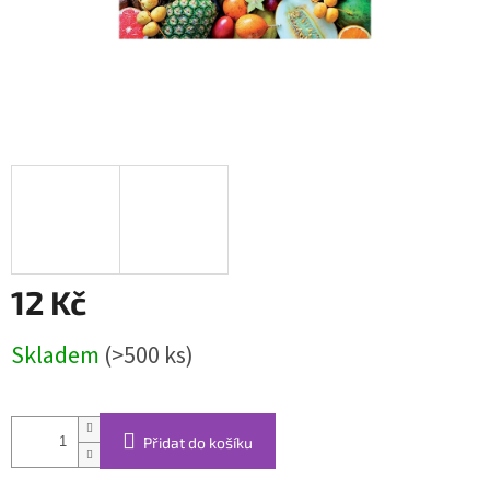
12 Kč
Měrná
Skladem
(>500 ks)
cena:
Přidat do košíku