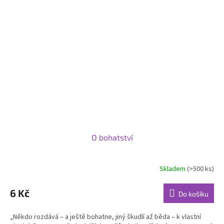
O bohatství
Skladem
(>500 ks)
6 Kč
Do košíku
„Někdo rozdává – a ještě bohatne, jiný škudlí až běda – k vlastní