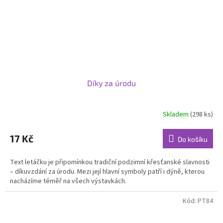
Díky za úrodu
Skladem
(298 ks)
17 Kč
Do košíku
Text letáčku je připomínkou tradiční podzimní křesťanské slavnosti
– díkuvzdání za úrodu. Mezi její hlavní symboly patří i dýně, kterou
nacházíme téměř na všech výstavkách.
Kód:
PT84