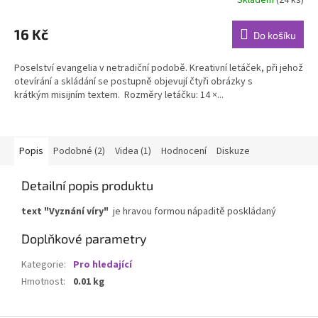
16 Kč
Do košíku
Poselství evangelia v netradiční podobě. Kreativní letáček, při jehož
otevírání a skládání se postupně objevují čtyři obrázky s
krátkým misijním textem. Rozměry letáčku: 14 ×...
Popis
Podobné (2)
Videa (1)
Hodnocení
Diskuze
Detailní popis produktu
text "Vyznání víry"
je hravou formou nápaditě poskládaný
Doplňkové parametry
Kategorie
:
Pro hledající
Hmotnost
:
0.01 kg