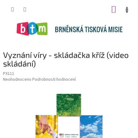
Přejít
NÁKUP
na
obsah
KOŠÍK
Vyznání víry - skládačka kříž (video
skládání)
PX111
Průměrné
Neohodnoceno
Podrobnosti hodnocení
hodnocení
produktu
je
0,0
z
5
hvězdiček.