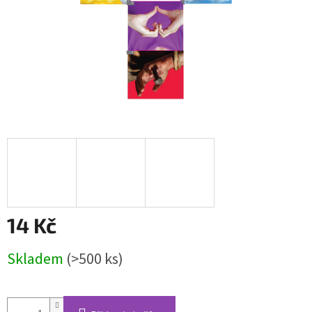
14 Kč
Měrná
Skladem
(>500 ks)
cena: