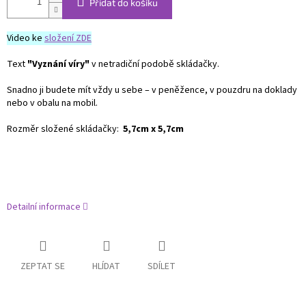
Přidat do košíku
Video ke
složení ZDE
Text
"Vyznání víry"
v netradiční podobě skládačky.
Snadno ji budete mít vždy u sebe – v peněžence, v pouzdru na doklady
nebo v obalu na mobil.
Rozměr složené skládačky:
5,7cm x 5,7cm
Detailní informace
ZEPTAT SE
HLÍDAT
SDÍLET