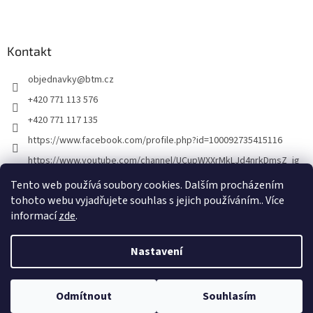
Z
á
p
a
Kontakt
t
objednavky
@
btm.cz
í
+420 771 113 576
+420 771 117 135
https://www.facebook.com/profile.php?id=100092735415116
https://www.youtube.com/channel/UCupWXXrMkLJd4nrkDmsZ_ig
Tento web používá soubory cookies. Dalším procházením
tohoto webu vyjadřujete souhlas s jejich používáním.. Více
informací
zde
.
Nastavení
Vytvořil Shoptet
Odmítnout
Souhlasím
Copyright 2026
BTM
. Všechna práva vyhrazena.