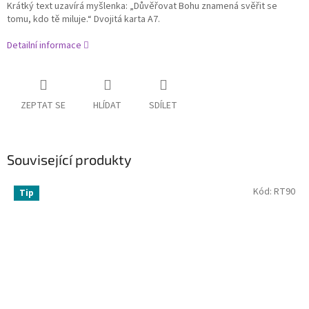
Krátký text uzavírá myšlenka: „Důvěřovat Bohu znamená svěřit se
tomu, kdo tě miluje.“ Dvojitá karta A7.
Detailní informace
ZEPTAT SE
HLÍDAT
SDÍLET
Související produkty
Kód:
RT90
Tip