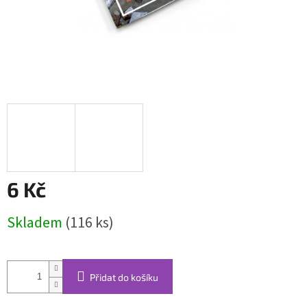
6 Kč
Měrná
Skladem
(116 ks)
cena:
Přidat do košíku