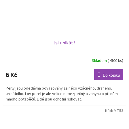
Jsi unikát !
Skladem
(>500 ks)
Průměrné
hodnocení
produktu
6 Kč
Do košíku
je
5,0
Perly jsou odedávna považovány za něco vzácného, drahého,
z
unikátního. Lov perel je ale velice nebezpečný a zahynulo při něm
5
mnoho potápěčů. Lidé jsou ochotni riskovat...
hvězdiček.
Kód:
MT53