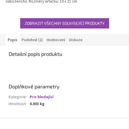
náboženství. Rozměry letáčku: 10 x 21 cm
ZOBRAZIT VŠECHNY SOUVISEJÍCÍ PRODUKTY
Popis
Podobné (2)
Hodnocení
Diskuze
Detailní popis produktu
Doplňkové parametry
Kategorie
:
Pro hledající
Hmotnost
:
0.003 kg
Z
á