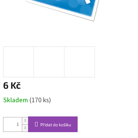
6 Kč
Měrná
Skladem
(170 ks)
cena:
Přidat do košíku