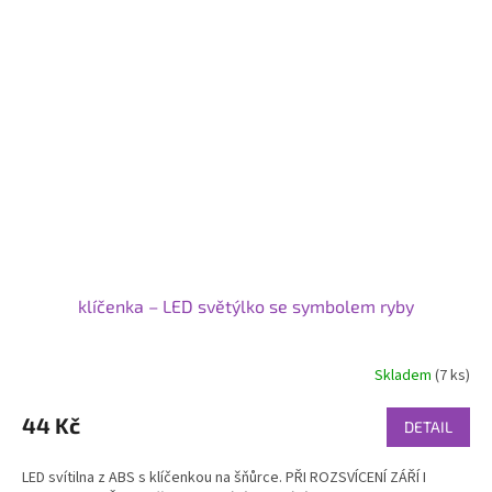
klíčenka – LED světýlko se symbolem ryby
Skladem
(7 ks)
Průměrné
hodnocení
produktu
44 Kč
DETAIL
je
5,0
LED svítilna z ABS s klíčenkou na šňůrce. PŘI ROZSVÍCENÍ ZÁŘÍ I
z