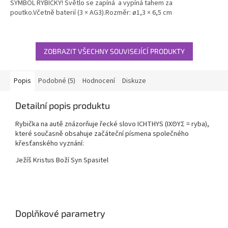
SYMBOL RYBIČKY! Světlo se zapíná a vypíná tahem za
5
poutko.Včetně baterií (3 × AG3).Rozměr: ø1,3 × 6,5 cm
hvězdiček.
ZOBRAZIT VŠECHNY SOUVISEJÍCÍ PRODUKTY
Popis
Podobné (5)
Hodnocení
Diskuze
Detailní popis produktu
Rybička na autě znázorňuje řecké slovo
ICHTHYS
(ΙΧΘΥΣ = ryba),
které současně obsahuje začáteční písmena společného
křesťanského vyznání:
Ježíš Kristus Boží Syn Spasitel
Doplňkové parametry