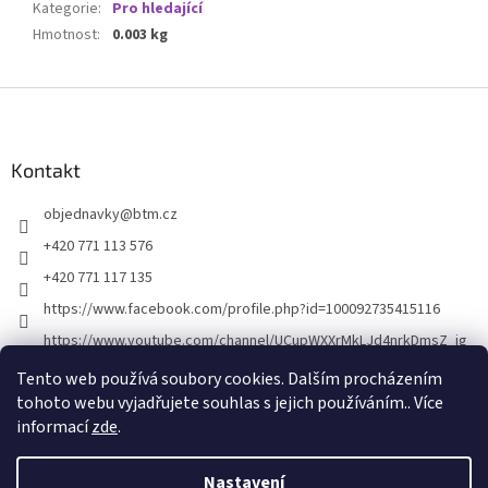
Kategorie
:
Pro hledající
Hmotnost
:
0.003 kg
Z
á
p
a
Kontakt
t
objednavky
@
btm.cz
í
+420 771 113 576
+420 771 117 135
https://www.facebook.com/profile.php?id=100092735415116
https://www.youtube.com/channel/UCupWXXrMkLJd4nrkDmsZ_ig
Tento web používá soubory cookies. Dalším procházením
tohoto webu vyjadřujete souhlas s jejich používáním.. Více
informací
zde
.
Nastavení