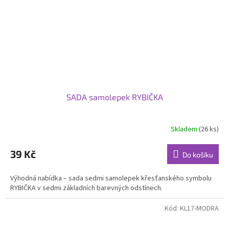
SADA samolepek RYBIČKA
Skladem
(26 ks)
39 Kč
Do košíku
Výhodná nabídka – sada sedmi samolepek křesťanského symbolu
RYBIČKA v sedmi základních barevných odstínech.
Kód:
KL17-MODRA