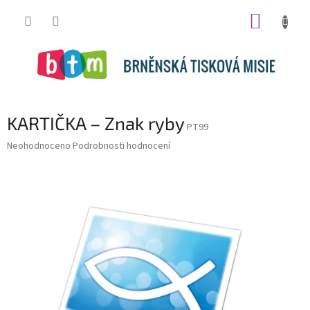
Přejít
NÁKUP
na
obsah
KOŠÍK
KARTIČKA – Znak ryby
PT99
Průměrné
Neohodnoceno
Podrobnosti hodnocení
hodnocení
produktu
je
0,0
z
5
hvězdiček.