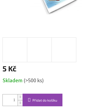
5 Kč
Měrná
Skladem
(>500 ks)
cena:
Přidat do košíku