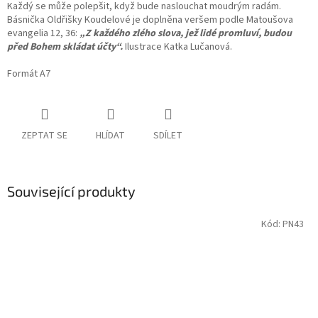
Každý se může polepšit, když bude naslouchat moudrým radám.
Básnička Oldřišky Koudelové je doplněna veršem podle Matoušova
evangelia 12, 36:
„Z každého zlého slova, jež lidé promluví, budou
před Bohem skládat účty“.
Ilustrace Katka Lučanová.
Formát A7
ZEPTAT SE
HLÍDAT
SDÍLET
Související produkty
Kód:
PN43