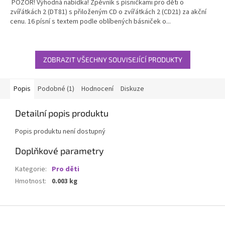
POZOR! Výhodná nabídka! Zpěvník s písničkami pro děti o
zvířátkách 2 (DT81) s přiloženým CD o zvířátkách 2 (CD21) za akční
cenu. 16 písní s textem podle oblíbených básniček o...
ZOBRAZIT VŠECHNY SOUVISEJÍCÍ PRODUKTY
Popis
Podobné (1)
Hodnocení
Diskuze
Detailní popis produktu
Popis produktu není dostupný
Doplňkové parametry
Kategorie
:
Pro děti
Hmotnost
:
0.003 kg
Z
á