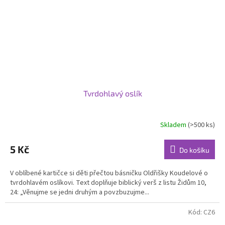
Tvrdohlavý oslík
Skladem
(>500 ks)
5 Kč
Do košíku
V oblíbené kartičce si děti přečtou básničku Oldřišky Koudelové o
tvrdohlavém oslíkovi. Text doplňuje biblický verš z listu Židům 10,
24: „Věnujme se jedni druhým a povzbuzujme...
Kód:
CZ6