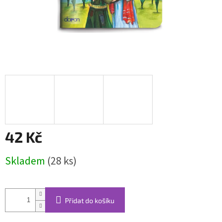
42 Kč
Měrná
Skladem
(28 ks)
cena:
Přidat do košíku