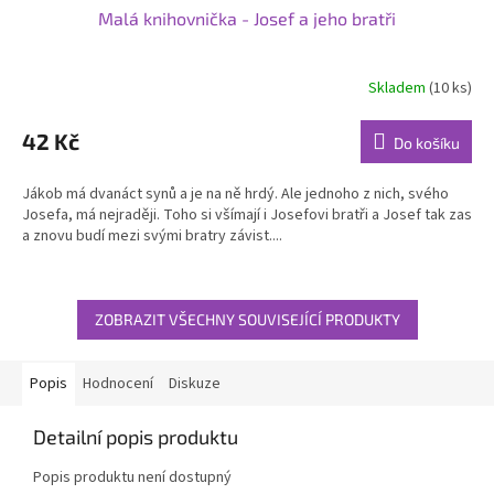
Malá knihovnička - Josef a jeho bratři
Skladem
(10 ks)
42 Kč
Do košíku
Jákob má dvanáct synů a je na ně hrdý. Ale jednoho z nich, svého
Josefa, má nejraději. Toho si všímají i Josefovi bratři a Josef tak zas
a znovu budí mezi svými bratry závist....
ZOBRAZIT VŠECHNY SOUVISEJÍCÍ PRODUKTY
Popis
Hodnocení
Diskuze
Detailní popis produktu
Popis produktu není dostupný