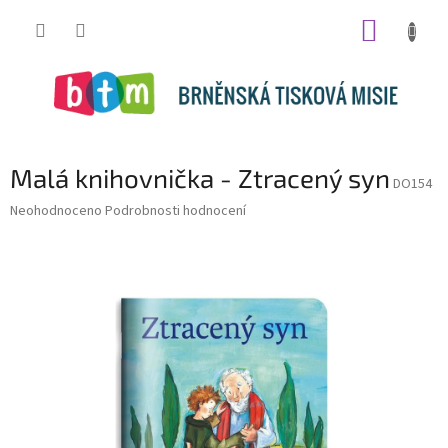
Přejít
NÁKUP
na
obsah
KOŠÍK
Malá knihovnička - Ztracený syn
DO154
Průměrné
Neohodnoceno
Podrobnosti hodnocení
hodnocení
produktu
je
0,0
z
5
hvězdiček.