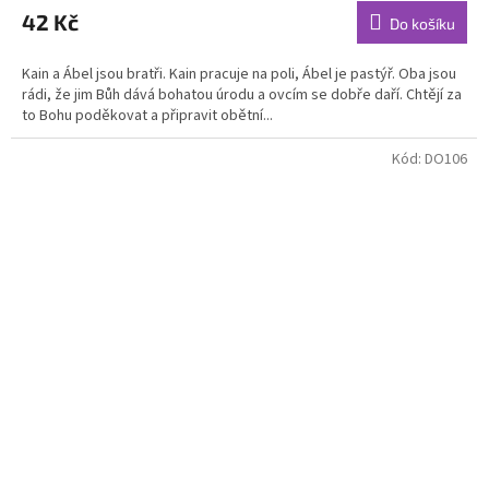
42 Kč
Do košíku
Kain a Ábel jsou bratři. Kain pracuje na poli, Ábel je pastýř. Oba jsou
rádi, že jim Bůh dává bohatou úrodu a ovcím se dobře daří. Chtějí za
to Bohu poděkovat a připravit obětní...
Kód:
DO106