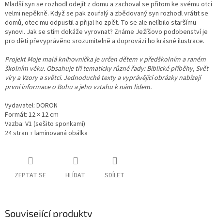
Mladší syn se rozhodl odejít z domu a zachoval se přitom ke svému otci
velmi nepěkně. Když se pak zoufalý a zbědovaný syn rozhodl vrátit se
domů, otec mu odpustil a přijal ho zpět. To se ale nelíbilo staršímu
synovi. Jak se stím dokáže vyrovnat? Známe Ježíšovo podobenství je
pro děti převyprávěno srozumitelně a doprovází ho krásné ilustrace.
Projekt Moje malá knihovnička je určen dětem v předškolním a raném
školním věku. Obsahuje tři tematicky různé řady: Biblické příběhy, Svět
víry a Vzory a světci. Jednoduché texty a vyprávějící obrázky nabízejí
první informace o Bohu a jeho vztahu k nám lidem.
Vydavatel: DORON
Formát: 12 × 12 cm
Vazba: V1 (sešito sponkami)
24 stran + laminovaná obálka
ZEPTAT SE
HLÍDAT
SDÍLET
Související produkty