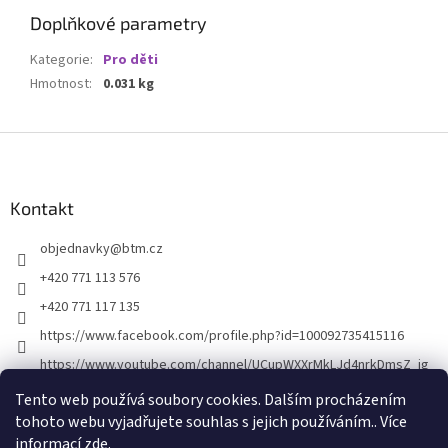
Doplňkové parametry
Kategorie
:
Pro děti
Hmotnost
:
0.031 kg
Z
á
p
a
Kontakt
t
objednavky
@
btm.cz
í
+420 771 113 576
+420 771 117 135
https://www.facebook.com/profile.php?id=100092735415116
https://www.youtube.com/channel/UCupWXXrMkLJd4nrkDmsZ_ig
Tento web používá soubory cookies. Dalším procházením
tohoto webu vyjadřujete souhlas s jejich používáním.. Více
informací
zde
.