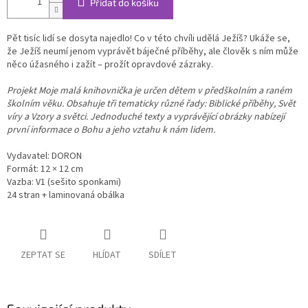
Přidat do košíku
Pět tisíc lidí se dosyta najedlo! Co v této chvíli udělá Ježíš? Ukáže se,
že Ježíš neumí jenom vyprávět báječné příběhy, ale člověk s ním může
něco úžasného i zažít – prožít opravdové zázraky.
Projekt Moje malá knihovnička je určen dětem v předškolním a raném
školním věku. Obsahuje tři tematicky různé řady: Biblické příběhy, Svět
víry a Vzory a světci. Jednoduché texty a vyprávějící obrázky nabízejí
první informace o Bohu a jeho vztahu k nám lidem.
Vydavatel: DORON
Formát: 12 × 12 cm
Vazba: V1 (sešito sponkami)
24 stran + laminovaná obálka
ZEPTAT SE
HLÍDAT
SDÍLET