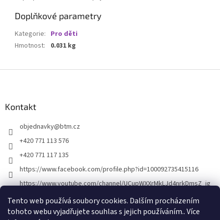
Doplňkové parametry
Kategorie
:
Pro děti
Hmotnost
:
0.031 kg
Z
á
p
a
Kontakt
t
objednavky
@
btm.cz
í
+420 771 113 576
+420 771 117 135
https://www.facebook.com/profile.php?id=100092735415116
https://www.youtube.com/channel/UCupWXXrMkLJd4nrkDmsZ_ig
Tento web používá soubory cookies. Dalším procházením
tohoto webu vyjadřujete souhlas s jejich používáním.. Více