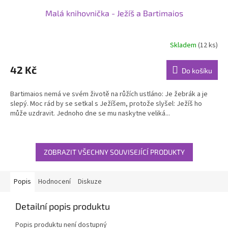
Malá knihovnička - Ježíš a Bartimaios
Skladem
(12 ks)
42 Kč
Do košíku
Bartimaios nemá ve svém životě na růžích ustláno: Je žebrák a je
slepý. Moc rád by se setkal s Ježíšem, protože slyšel: Ježíš ho
může uzdravit. Jednoho dne se mu naskytne veliká...
ZOBRAZIT VŠECHNY SOUVISEJÍCÍ PRODUKTY
Popis
Hodnocení
Diskuze
Detailní popis produktu
Popis produktu není dostupný