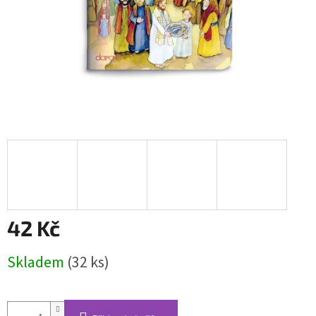
42 Kč
Měrná
Skladem
(32 ks)
cena: