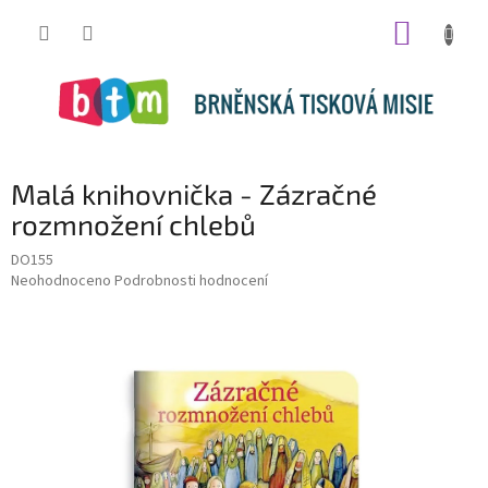
Přejít
NÁKUP
na
obsah
KOŠÍK
Malá knihovnička - Zázračné
rozmnožení chlebů
DO155
Průměrné
Neohodnoceno
Podrobnosti hodnocení
hodnocení
produktu
je
0,0
z
5
hvězdiček.