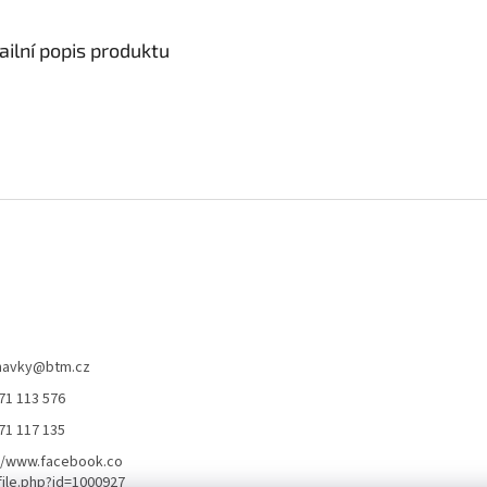
ailní popis produktu
navky
@
btm.cz
71 113 576
71 117 135
//www.facebook.co
ile.php?id=1000927