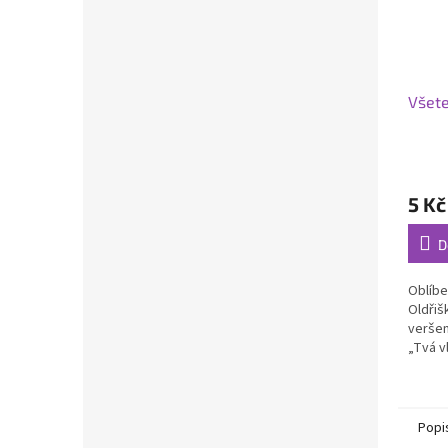
Všet
5 Kč
D
Oblíbe
Oldřiš
veršem
„Tvá vl
Popi