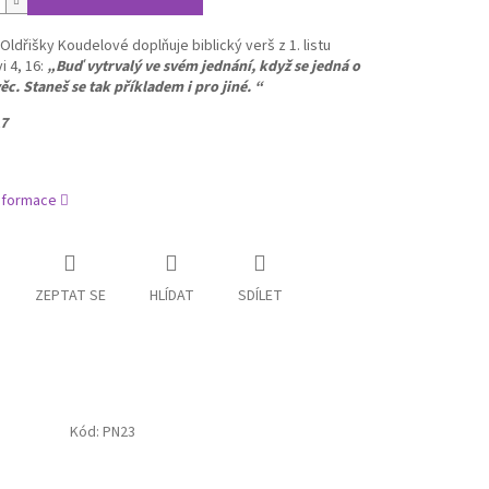
Oldřišky Koudelové doplňuje biblický verš z 1. listu
 4, 16:
„Buď vytrvalý ve svém jednání, když se jedná o
c. Staneš se tak příkladem i pro jiné. “
7
informace
ZEPTAT SE
HLÍDAT
SDÍLET
Kód:
PN23