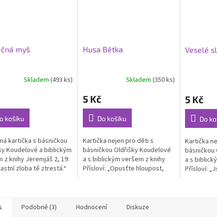
ečná myš
Husa Bětka
Veselé s
Skladem
(493 ks)
Skladem
(350 ks)
5 Kč
5 Kč
o košíku
Do košíku
Do ko
ná kartička s básničkou
Kartička nejen pro děti s
Kartička ne
ky Koudelové a biblickým
básničkou Oldřišky Koudelové
básničkou 
 z knihy Jeremjáš 2, 19:
a s biblickým veršem z knihy
a s biblic
astní zloba tě ztrestá.“
Přísloví: „Opusťte hloupost,
Přísloví: „J
žijte rozumně a povede se vám
moudrost vyp
dobře.“ Formát A7
drzoun, sám
s
Podobné (3)
Hodnocení
Diskuze