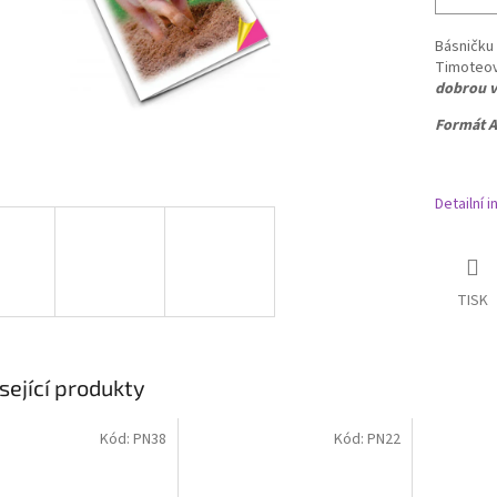
Básničku 
Timoteovi
dobrou vě
Formát A
Detailní 
TISK
sející produkty
Kód:
PN38
Kód:
PN22