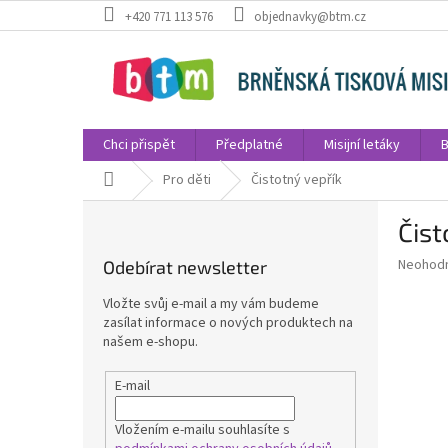
Přejít
+420 771 113 576
objednavky@btm.cz
na
obsah
Chci přispět
Předplatné
Misijní letáky
B
Domů
Pro děti
Čistotný vepřík
P
Čist
o
s
Průměr
Neohod
Odebírat newsletter
t
hodnoce
r
produkt
Vložte svůj e-mail a my vám budeme
a
je
zasílat informace o nových produktech na
0,0
n
našem e-shopu.
z
n
5
í
E-mail
hvězdič
p
a
Vložením e-mailu souhlasíte s