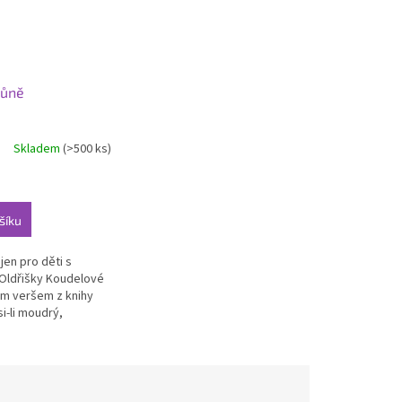
lůně
Skladem
(>500 ks)
šíku
jen pro děti s
Oldřišky Koudelové
kým veršem z knihy
si-li moudrý,
latí se ti , jsi-li
 na to doplatíš.“...