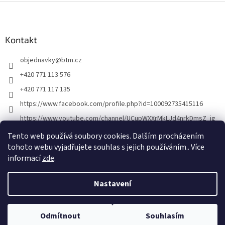
Z
á
p
a
Kontakt
t
objednavky
@
btm.cz
í
+420 771 113 576
+420 771 117 135
https://www.facebook.com/profile.php?id=100092735415116
https://www.youtube.com/channel/UCupWXXrMkLJd4nrkDmsZ_ig
Tento web používá soubory cookies. Dalším procházením
tohoto webu vyjadřujete souhlas s jejich používáním.. Více
informací
zde
.
Nastavení
Vytvořil Shoptet
Odmítnout
Souhlasím
Copyright 2026
BTM
. Všechna práva vyhrazena.