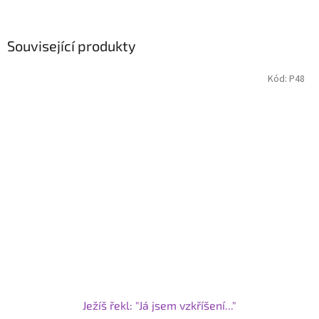
Související produkty
Kód:
P48
Ježíš řekl: "Já jsem vzkříšení..."