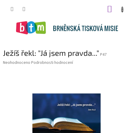
Přejít
NÁKUP
na
obsah
KOŠÍK
Ježíš řekl: "Já jsem pravda..."
P47
Průměrné
Neohodnoceno
Podrobnosti hodnocení
hodnocení
produktu
je
0,0
z
5
hvězdiček.