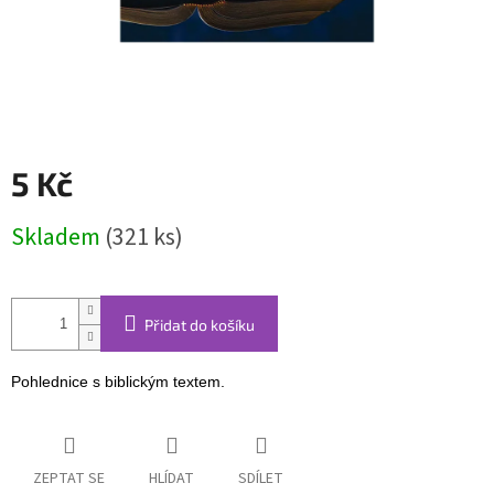
5 Kč
Měrná
Skladem
(321 ks)
cena:
Přidat do košíku
Pohlednice s biblickým textem.
ZEPTAT SE
HLÍDAT
SDÍLET