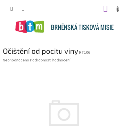
Přejít
NÁKUP
na
obsah
KOŠÍK
Očištění od pocitu viny
RT106
Průměrné
Neohodnoceno
Podrobnosti hodnocení
hodnocení
produktu
je
0,0
z
5
hvězdiček.