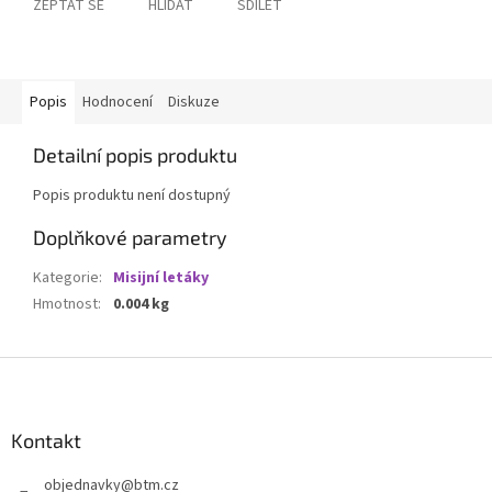
ZEPTAT SE
HLÍDAT
SDÍLET
Popis
Hodnocení
Diskuze
Detailní popis produktu
Popis produktu není dostupný
Doplňkové parametry
Kategorie
:
Misijní letáky
Hmotnost
:
0.004 kg
Z
á
p
a
Kontakt
t
objednavky
@
btm.cz
í