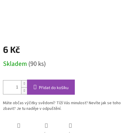
6 Kč
Měrná
Skladem
(90 ks)
cena:
Přidat do košíku
Máte občas výčitky svědomí? Tíží Vás minulost? Nevíte jak se toho
zbavit? Je tu naděje v odpuštění.