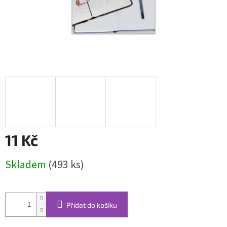
11 Kč
Měrná
Skladem
(493 ks)
cena:
Přidat do košíku