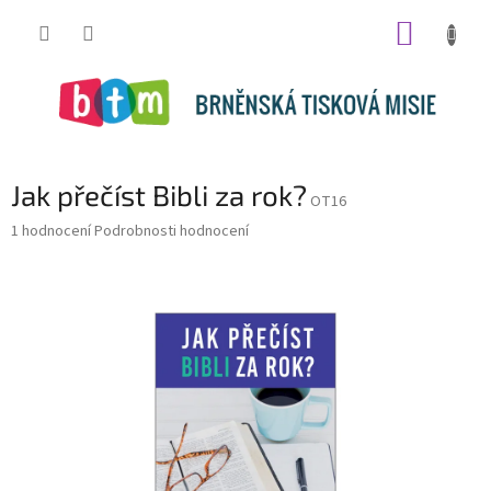
Přejít
NÁKUP
na
obsah
KOŠÍK
Jak přečíst Bibli za rok?
OT16
Průměrné
1 hodnocení
Podrobnosti hodnocení
hodnocení
produktu
je
5,0
z
5
hvězdiček.