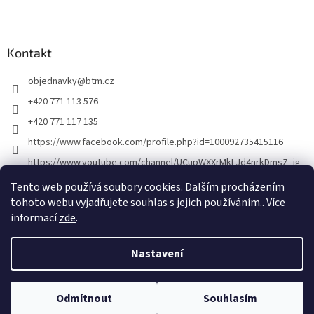
Z
á
p
a
Kontakt
t
objednavky
@
btm.cz
í
+420 771 113 576
+420 771 117 135
https://www.facebook.com/profile.php?id=100092735415116
https://www.youtube.com/channel/UCupWXXrMkLJd4nrkDmsZ_ig
Tento web používá soubory cookies. Dalším procházením
tohoto webu vyjadřujete souhlas s jejich používáním.. Více
informací
zde
.
Nastavení
Vytvořil Shoptet
Odmítnout
Souhlasím
Copyright 2026
BTM
. Všechna práva vyhrazena.