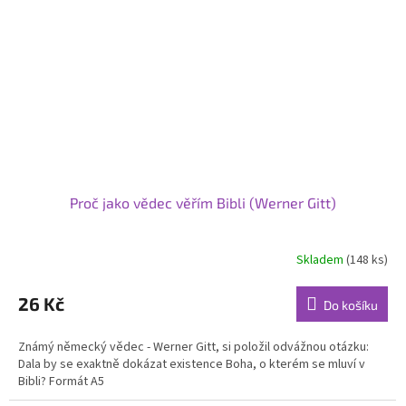
Proč jako vědec věřím Bibli (Werner Gitt)
Skladem
(148 ks)
Průměrné
hodnocení
produktu
26 Kč
Do košíku
je
5,0
Známý německý vědec - Werner Gitt, si položil odvážnou otázku:
z
Dala by se exaktně dokázat existence Boha, o kterém se mluví v
5
Bibli? Formát A5
hvězdiček.