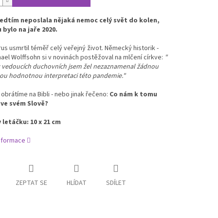
edtím neposlala nějaká nemoc celý svět do kolen,
 bylo na jaře 2020.
us usmrtil téměř celý veřejný život. Německý historik -
hael Wolffsohn si v novinách postěžoval na mlčení církve:
"
y vedoucích duchovních jsem žel nezaznamenal žádnou
kou hodnotnou interpretaci této pandemie."
obrátíme na Bibli - nebo jinak řečeno:
Co nám k tomu
 ve svém Slově?
letáčku: 10 x 21 cm
informace
ZEPTAT SE
HLÍDAT
SDÍLET