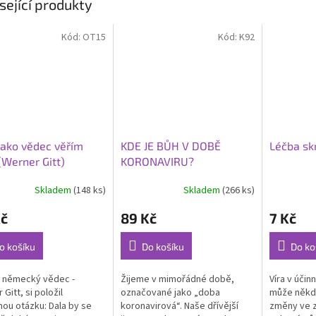
sející produkty
Kód:
OT15
Kód:
K92
jako vědec věřím
KDE JE BŮH V DOBĚ
Léčba sk
 (Werner Gitt)
KORONAVIRU?
Skladem
(148 ks)
Skladem
(266 ks)
rné
Průměrné
cení
hodnocení
Kč
89 Kč
7 Kč
ktu
produktu
je
4,5
o košíku
Do košíku
Do ko
z
5
 německý vědec -
Žijeme v mimořádné době,
Víra v účin
ček.
hvězdiček.
Gitt, si položil
označované jako „doba
může někdy
ou otázku: Dala by se
koronavirová“. Naše dřívější
změny ve z