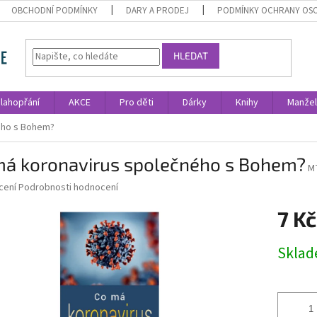
OBCHODNÍ PODMÍNKY
DARY A PRODEJ
PODMÍNKY OCHRANY OS
HLEDAT
lahopřání
AKCE
Pro děti
Dárky
Knihy
Manžel
ého s Bohem?
má koronavirus společného s Bohem?
M
né
cení
Podrobnosti hodnocení
ní
7 Kč
u
Měrná
Skla
cena:
ek.