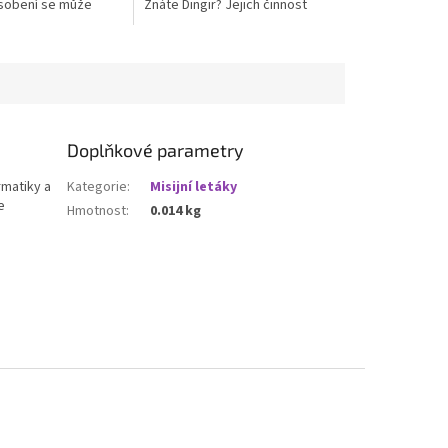
sobení se může
Znáte Dingir? Jejich činnost
i při působení
můžete nahlédnout zde
. Je však otázkou,
.
Doplňkové parametry
rmatiky a
Kategorie
:
Misijní letáky
e
Hmotnost
:
0.014 kg