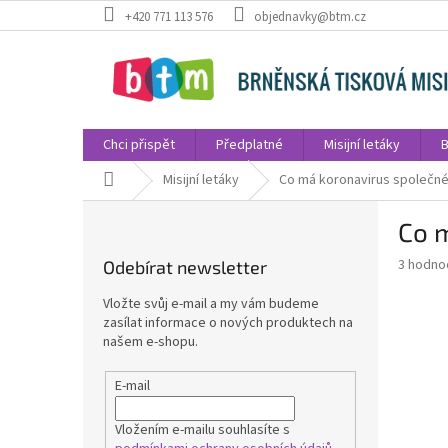
Přejít
+420 771 113 576
objednavky@btm.cz
na
obsah
Chci přispět
Předplatné
Misijní letáky
B
Domů
Misijní letáky
Co má koronavirus společn
P
Co 
o
s
Průměr
3 hodno
Odebírat newsletter
t
hodnoce
r
produkt
Vložte svůj e-mail a my vám budeme
a
je
zasílat informace o nových produktech na
4,3
n
našem e-shopu.
z
n
5
í
E-mail
hvězdič
p
a
Vložením e-mailu souhlasíte s