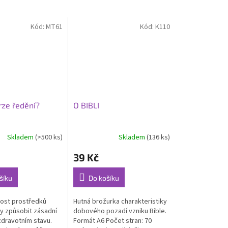
Kód:
MT61
Kód:
K110
rze ředění?
O BIBLI
Skladem
(>500 ks)
Skladem
(136 ks)
39 Kč
šíku
Do košíku
nost prostředků
Hutná brožurka charakteristiky
 způsobit zásadní
dobového pozadí vzniku Bible.
dravotním stavu.
Formát A6 Počet stran: 70