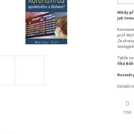
Nikdy př
jak tomu
Koronavir
prof. Mic
Ze stran
teologic
Takže se 
říká Bůh
Rozměry 
Detailní 
TISK