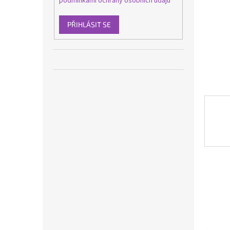
podmínkami ochrany osobních údajů
n
e
l
PŘIHLÁSIT SE