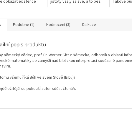
ě dokázat existence
jistoty vzaly za své, a to bez
Takové pů
o kterém se mluví v Bibli?
ohledu na náš světonázor či
uplatňovat 
át A5
víru. Koronavirová...
homeopatik
zda je víra..
s
Podobné (1)
Hodnocení (3)
Diskuze
ailní popis produktu
ý německý vědec, prof. Dr. Werner Gitt z Německa, odborník
v oblasti info
rické matematiky se zamýšlí nad biblickou
interpretací současné pandemi
naviru.
 tomu všemu říká Bůh
ve svém Slově (Bibli)?
jdůležitější se pokouší autor sdělit čtenáři.