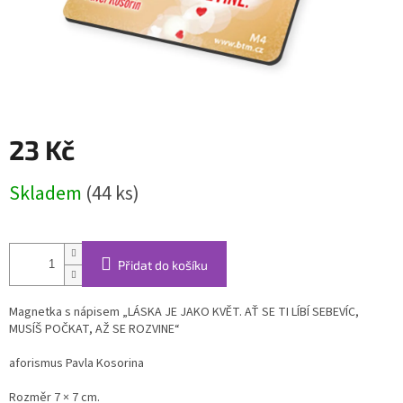
23 Kč
Měrná
Skladem
(44 ks)
cena:
Přidat do košíku
Magnetka s nápisem „LÁSKA JE JAKO KVĚT. AŤ SE TI LÍBÍ SEBEVÍC,
MUSÍŠ POČKAT, AŽ SE ROZVINE“
aforismus Pavla Kosorina
Rozměr 7 × 7 cm.