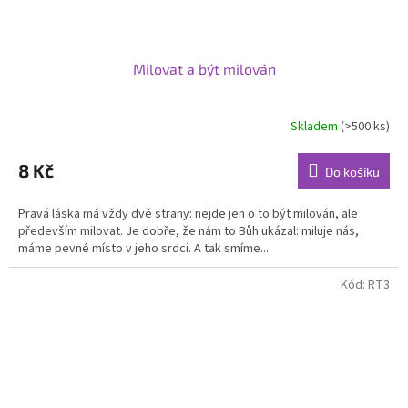
Milovat a být milován
Skladem
(>500 ks)
8 Kč
Do košíku
Pravá láska má vždy dvě strany: nejde jen o to být milován, ale
především milovat. Je dobře, že nám to Bůh ukázal: miluje nás,
máme pevné místo v jeho srdci. A tak smíme...
Kód:
RT3