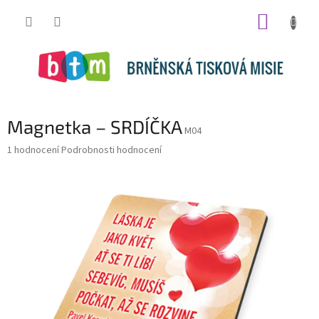
Přejít
NÁKUP
na
obsah
KOŠÍK
Magnetka – SRDÍČKA
M04
Průměrné
1 hodnocení
Podrobnosti hodnocení
hodnocení
produktu
je
1,0
z
5
hvězdiček.