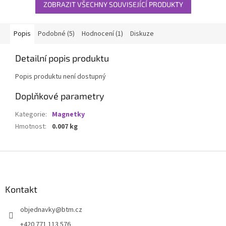
ZOBRAZIT VŠECHNY SOUVISEJÍCÍ PRODUKTY
Popis
Podobné (5)
Hodnocení (1)
Diskuze
Detailní popis produktu
Popis produktu není dostupný
Doplňkové parametry
Kategorie
:
Magnetky
Hmotnost
:
0.007 kg
Z
á
p
a
Kontakt
t
objednavky
@
btm.cz
í
+420 771 113 576