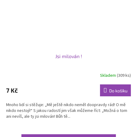
Jsi milován !
Skladem
(309 ks)
Průměrné
hodnocení
produktu
7 Kč
Do košíku
je
5,0
Mnoho lidí si stěžuje: „Mě ještě nikdo neměl doopravdy rád! O mě
z
nikdo nestojí!“ S jakou radostí jim však můžeme říct: „Možná o tom
5
ani nevíš, ale ty jsi milován! Bůh tě...
hvězdiček.