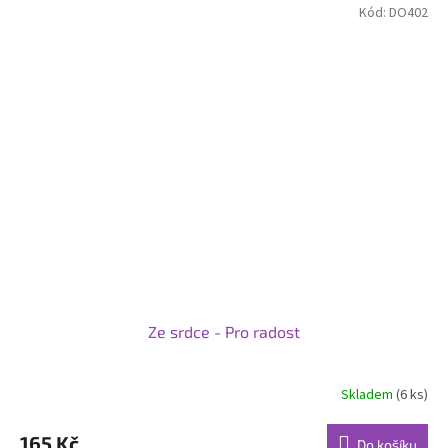
Kód:
DO402
Ze srdce - Pro radost
Skladem
(6 ks)
Průměrné
hodnocení
produktu
165 Kč
Do košíku