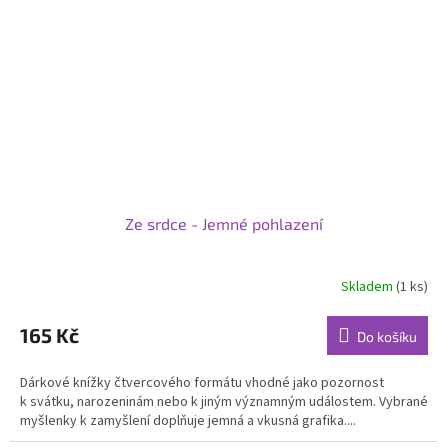
Ze srdce - Jemné pohlazení
Skladem
(1 ks)
Průměrné
hodnocení
produktu
165 Kč
Do košíku
je
5,0
Dárkové knížky čtvercového formátu vhodné jako pozornost
z
k svátku, narozeninám nebo k jiným významným událostem. Vybrané
5
myšlenky k zamyšlení doplňuje jemná a vkusná grafika....
hvězdiček.