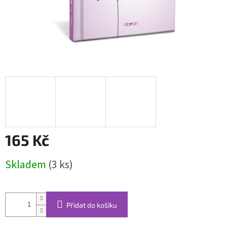
165 Kč
Měrná
Skladem
(3 ks)
cena:
Přidat do košíku