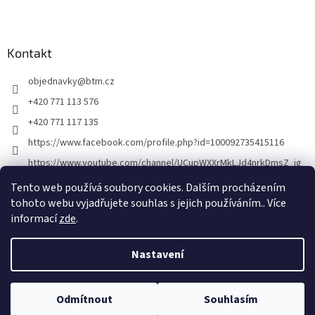
Z
á
p
a
Kontakt
t
objednavky
@
btm.cz
í
+420 771 113 576
+420 771 117 135
https://www.facebook.com/profile.php?id=100092735415116
https://www.youtube.com/channel/UCupWXXrMkLJd4nrkDmsZ_ig
Tento web používá soubory cookies. Dalším procházením
tohoto webu vyjadřujete souhlas s jejich používáním.. Více
informací
zde
.
Nastavení
Vytvořil Shoptet
Odmítnout
Souhlasím
Copyright 2026
BTM
. Všechna práva vyhrazena.