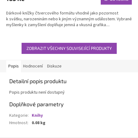
je
5,0
Dárkové knížky čtvercového formátu vhodné jako pozornost
z
k svátku, narozeninám nebo k jiným významným událostem. Vybrané
5
myšlenky k zamyšlení doplňuje jemná a vkusná grafika....
hvězdiček.
ZOBRAZIT VŠECHNY SOUVISEJÍCÍ PRODUKTY
Popis
Hodnocení
Diskuze
Detailní popis produktu
Popis produktu není dostupný
Doplňkové parametry
Kategorie
:
Knihy
Hmotnost
:
0.08 kg