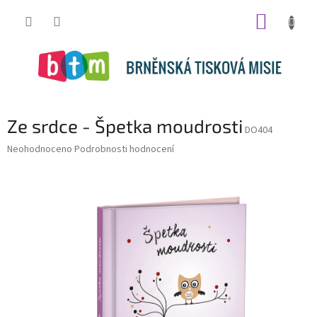
Přejít
NÁKUP
na
obsah
KOŠÍK
Ze srdce - Špetka moudrosti
DO404
Průměrné
Neohodnoceno
Podrobnosti hodnocení
hodnocení
produktu
je
0,0
z
5
hvězdiček.