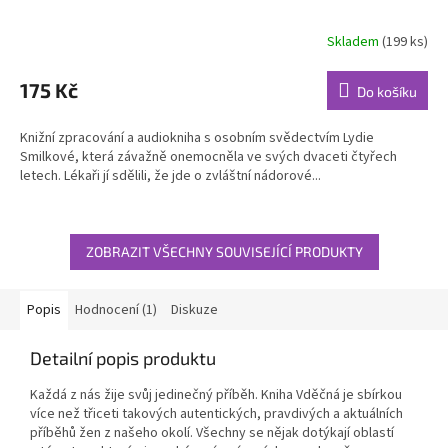
Skladem
(199 ks)
Průměrné
hodnocení
produktu
175 Kč
Do košíku
je
5,0
Knižní zpracování a audiokniha s osobním svědectvím Lydie
z
Smilkové, která závažně onemocněla ve svých dvaceti čtyřech
5
letech. Lékaři jí sdělili, že jde o zvláštní nádorové...
hvězdiček.
ZOBRAZIT VŠECHNY SOUVISEJÍCÍ PRODUKTY
Popis
Hodnocení (1)
Diskuze
Detailní popis produktu
Každá z nás žije svůj jedinečný příběh. Kniha Vděčná je sbírkou
více než třiceti takových autentických, pravdivých a aktuálních
příběhů žen z našeho okolí. Všechny se nějak dotýkají oblastí