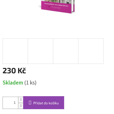
230 Kč
Měrná
Skladem
(1 ks)
cena:
Přidat do košíku