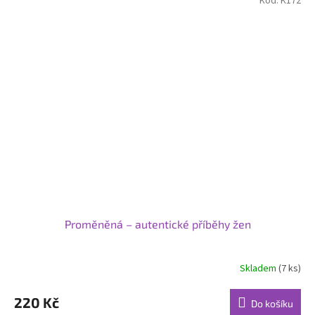
Kód:
K172
Proměněná – autentické příběhy žen
Skladem
(7 ks)
220 Kč
Do košíku