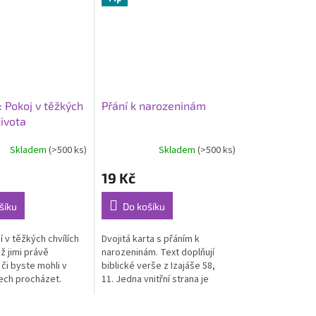
 Pokoj v těžkých
Přání k narozeninám
života
Skladem
(>500 ks)
Skladem
(>500 ks)
Průměrné
hodnocení
19 Kč
produktu
je
5,0
šíku
Do košíku
z
5
 v těžkých chvílích
Dvojitá karta s přáním k
hvězdiček.
už jimi právě
narozeninám. Text doplňují
či byste mohli v
biblické verše z Izajáše 58,
nech procházet.
11. Jedna vnitřní strana je
n: 24 Rozměry: 10 ×
prázdná k dopsání osobního
přání. Formát A6, laminováno.