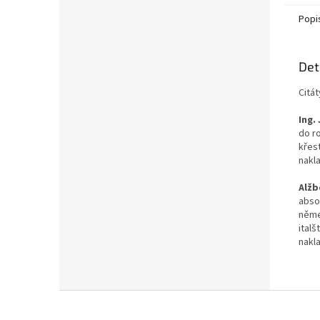
citlivě
Popi
Det
Citát
Ing.
do r
křesť
nakla
Alžb
abso
něme
ital
nakla
Z
á