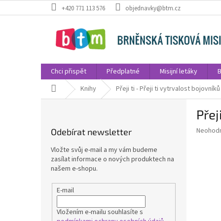
Přejít
+420 771 113 576
objednavky@btm.cz
na
obsah
Chci přispět
Předplatné
Misijní letáky
B
Domů
Knihy
Přeji ti - Přeji ti vytrvalost bojovníků
P
Přej
o
s
Průměr
Neohod
Odebírat newsletter
t
hodnoce
r
produkt
Vložte svůj e-mail a my vám budeme
a
je
zasílat informace o nových produktech na
0,0
n
našem e-shopu.
z
n
5
í
E-mail
hvězdič
p
a
Vložením e-mailu souhlasíte s