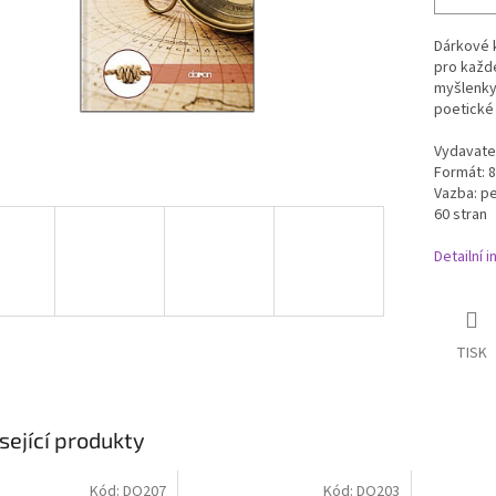
Dárkové k
pro každé
myšlenky 
poetické 
Vydavate
Formát: 8
Vazba: p
60 stran
Detailní 
TISK
sející produkty
Kód:
DO207
Kód:
DO203