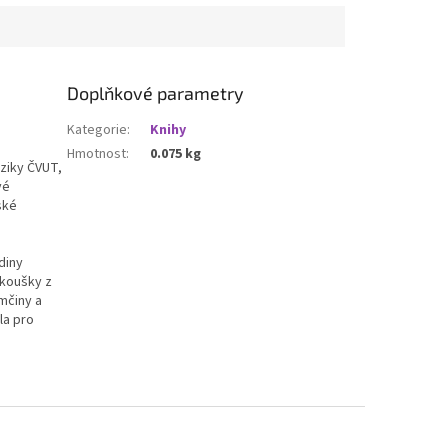
Doplňkové parametry
Kategorie
:
Knihy
Hmotnost
:
0.075 kg
yziky ČVUT,
vé
ské
diny
zkoušky z
mčiny a
la pro