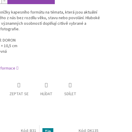
nížky kapesního formátu na témata, která jsou aktuální
ho z nás bez rozdílu věku, stavu nebo povolání. Hluboké
významných osobností doplňují citlivě vybrané a
fotografie.
l: DORON
 × 10,5 cm
evná
informace
ZEPTAT SE
HLÍDAT
SDÍLET
Kód:
B31
Kód:
DK135
Tip