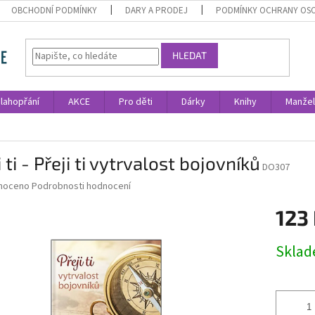
OBCHODNÍ PODMÍNKY
DARY A PRODEJ
PODMÍNKY OCHRANY OS
HLEDAT
lahopřání
AKCE
Pro děti
Dárky
Knihy
Manžel
i ti - Přeji ti vytrvalost bojovníků
DO307
né
noceno
Podrobnosti hodnocení
ní
123
u
Měrná
Skla
cena:
ek.