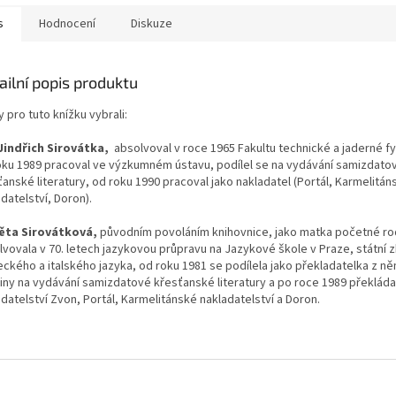
 vybrané a...
citlivě vybrané a...
s
Hodnocení
Diskuze
ailní popis produktu
y pro tuto knížku vybrali:
 Jindřich Sirovátka,
absolvoval v roce 1965 Fakultu technické a jaderné f
oku 1989 pracoval ve výzkumném ústavu, podílel se na vydávání samizdato
anské literatury, od roku 1990 pracoval jako nakladatel (Portál, Karmelitán
datelství, Doron).
ěta Sirovátková,
původním povoláním knihovnice, jako matka početné ro
lvovala v 70. letech jazykovou průpravu na Jazykové škole v Praze, státní 
ckého a italského jazyka, od roku 1981 se podílela jako překladatelka z ně
štiny na vydávání samizdatové křesťanské literatury a po roce 1989 překláda
datelství Zvon, Portál, Karmelitánské nakladatelství a Doron.