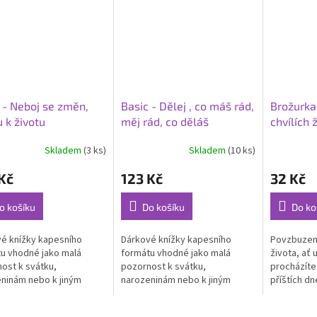
 - Neboj se změn,
Basic - Dělej , co máš rád,
Brožurka:
 k životu
měj rád, co děláš
chvílích 
Skladem
(3 ks)
Skladem
(10 ks)
rné
Průměrné
Průměrné
cení
hodnocení
hodnocení
Kč
123 Kč
32 Kč
ktu
produktu
produktu
je
je
5,0
5,0
o košíku
Do košíku
Do ko
z
z
5
5
é knížky kapesního
Dárkové knížky kapesního
Povzbuzení
ček.
hvězdiček.
hvězdiček.
u vhodné jako malá
formátu vhodné jako malá
života, ať 
ost k svátku,
pozornost k svátku,
procházíte 
ninám nebo k jiným
narozeninám nebo k jiným
příštích d
tem. Hluboké myšlenky
událostem. Hluboké myšlenky
Počet stra
ných osobností doplňují
významných osobností doplňují
21 cm ...