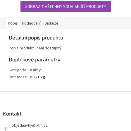
ZOBRAZIT VŠECHNY SOUVISEJÍCÍ PRODUKTY
Popis
Hodnocení
Diskuze
Detailní popis produktu
Popis produktu není dostupný
Doplňkové parametry
Kategorie
:
Knihy
Hmotnost
:
0.071 kg
Z
á
p
a
Kontakt
t
objednavky
@
btm.cz
í