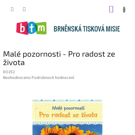
Přejít
NÁKUP
na
obsah
KOŠÍK
Malé pozornosti - Pro radost ze
života
DO252
Průměrné
Neohodnoceno
Podrobnosti hodnocení
hodnocení
produktu
je
0,0
z
5
hvězdiček.