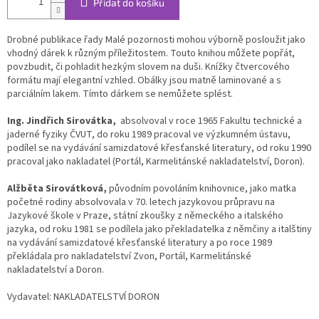
Přidat do košíku
Drobné publikace řady Malé pozornosti mohou výborně posloužit jako
vhodný dárek k různým příležitostem. Touto knihou můžete popřát,
povzbudit, či pohladit hezkým slovem na duši. Knížky čtvercového
formátu mají elegantní vzhled. Obálky jsou matně laminované a s
parciálním lakem. Tímto dárkem se nemůžete splést.
Ing. Jindřich Sirovátka,
absolvoval v roce 1965 Fakultu technické a
jaderné fyziky ČVUT, do roku 1989 pracoval ve výzkumném ústavu,
podílel se na vydávání samizdatové křesťanské literatury, od roku 1990
pracoval jako nakladatel (Portál, Karmelitánské nakladatelství, Doron).
Alžběta Sirovátková,
původním povoláním knihovnice, jako matka
početné rodiny absolvovala v 70. letech jazykovou průpravu na
Jazykové škole v Praze, státní zkoušky z německého a italského
jazyka, od roku 1981 se podílela jako překladatelka z němčiny a italštiny
na vydávání samizdatové křesťanské literatury a po roce 1989
překládala pro nakladatelství Zvon, Portál, Karmelitánské
nakladatelství a Doron.
Vydavatel: NAKLADATELSTVÍ DORON