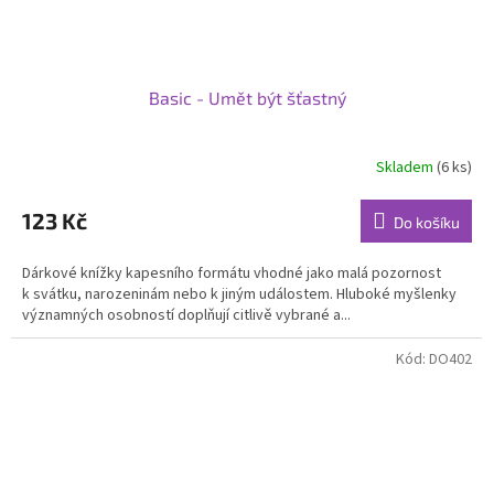
Basic - Umět být šťastný
Skladem
(6 ks)
123 Kč
Do košíku
Dárkové knížky kapesního formátu vhodné jako malá pozornost
k svátku, narozeninám nebo k jiným událostem. Hluboké myšlenky
významných osobností doplňují citlivě vybrané a...
Kód:
DO402