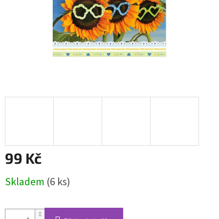
99 Kč
Měrná
Skladem
(6 ks)
cena: