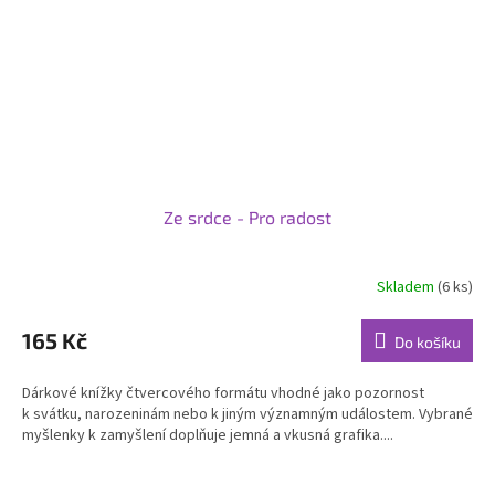
Ze srdce - Pro radost
Skladem
(6 ks)
Průměrné
hodnocení
produktu
165 Kč
Do košíku
je
5,0
Dárkové knížky čtvercového formátu vhodné jako pozornost
z
k svátku, narozeninám nebo k jiným významným událostem. Vybrané
5
myšlenky k zamyšlení doplňuje jemná a vkusná grafika....
hvězdiček.