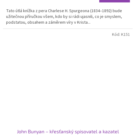
Tato útlá knížka z pera Charlese H. Spurgeona (1834–1892) bude
užitečnou příručkou všem, kdo by si rádi ujasnili, co je smyslem,
podstatou, obsahem a záměrem víry v Krista...
Kód:
K151
John Bunyan – křesťanský spisovatel a kazatel