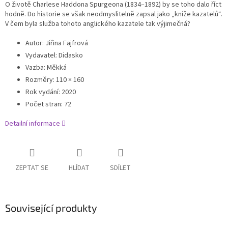
O životě Charlese Haddona Spurgeona (1834–1892) by se toho dalo říct
hodně. Do historie se však neodmyslitelně zapsal jako „kníže kazatelů“.
V čem byla služba tohoto anglického kazatele tak výjimečná?
Autor
:
Jiřina Fajfrová
Vydavatel
:
Didasko
Vazba
:
Měkká
Rozměry
:
110 × 160
Rok vydání
:
2020
Počet stran
:
72
Detailní informace
ZEPTAT SE
HLÍDAT
SDÍLET
Související produkty