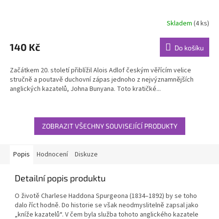
Skladem
(4 ks)
Průměrné
hodnocení
produktu
140 Kč
Do košíku
je
5,0
Začátkem 20. století přiblížil Alois Adlof českým věřícím velice
z
stručně a poutavě duchovní zápas jednoho z nejvýznamnějších
5
anglických kazatelů, Johna Bunyana. Toto kratičké...
hvězdiček.
ZOBRAZIT VŠECHNY SOUVISEJÍCÍ PRODUKTY
Popis
Hodnocení
Diskuze
Detailní popis produktu
O životě Charlese Haddona Spurgeona (1834–1892) by se toho
dalo říct hodně. Do historie se však neodmyslitelně zapsal jako
„kníže kazatelů“. V čem byla služba tohoto anglického kazatele