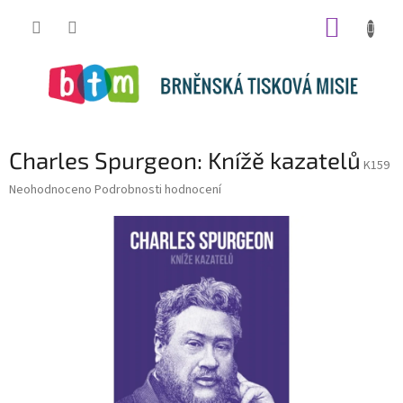
Přejít
NÁKUP
na
obsah
KOŠÍK
Charles Spurgeon: Knížě kazatelů
K159
Průměrné
Neohodnoceno
Podrobnosti hodnocení
hodnocení
produktu
je
0,0
z
5
hvězdiček.