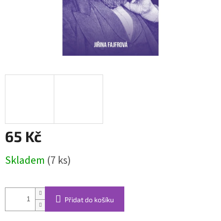
65 Kč
Měrná
Skladem
(7 ks)
cena:
Přidat do košíku