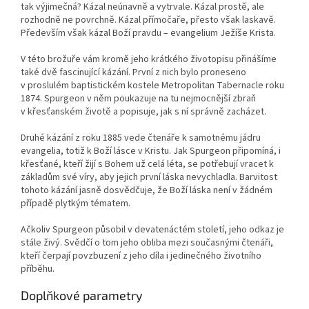
tak výjimečná? Kázal neúnavně a vytrvale. Kázal prostě, ale
rozhodně ne povrchně. Kázal přímočaře, přesto však laskavě.
Především však kázal Boží pravdu – evangelium Ježíše Krista.
V této brožuře vám kromě jeho krátkého životopisu přinášíme
také dvě fascinující kázání. První z nich bylo proneseno
v proslulém baptistickém kostele Metropolitan Tabernacle roku
1874. Spurgeon v něm poukazuje na tu nejmocnější zbraň
v křesťanském životě a popisuje, jak s ní správně zacházet.
Druhé kázání z roku 1885 vede čtenáře k samotnému jádru
evangelia, totiž k Boží lásce v Kristu. Jak Spurgeon připomíná, i
křesťané, kteří žijí s Bohem už celá léta, se potřebují vracet k
základům své víry, aby jejich první láska nevychladla. Barvitost
tohoto kázání jasně dosvědčuje, že Boží láska není v žádném
případě plytkým tématem.
Ačkoliv Spurgeon působil v devatenáctém století, jeho odkaz je
stále živý. Svědčí o tom jeho obliba mezi současnými čtenáři,
kteří čerpají povzbuzení z jeho díla i jedinečného životního
příběhu.
Doplňkové parametry