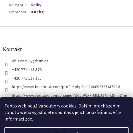
Kategorie
:
Knihy
Hmotnost
:
0.02 kg
Z
á
p
a
Kontakt
t
objednavky
@
btm.cz
í
+420 771 113 576
+420 771 117 135
https://www.facebook.com/profile.php?id=100092735415116
https://www.youtube.com/channel/UCupWXXrMkLJd4nrkDmsZ_ig
Tento web používá soubory cookies. Dalším procházením
tohoto webu vyjadřujete souhlas s jejich používáním.. Více
informací
zde
.