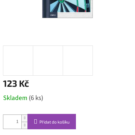
123 Kč
Měrná
Skladem
(6 ks)
cena:
Přidat do košíku