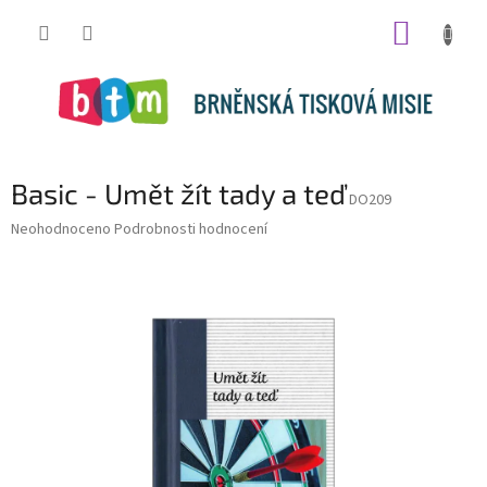
Přejít
NÁKUP
na
obsah
KOŠÍK
Basic - Umět žít tady a teď
DO209
Průměrné
Neohodnoceno
Podrobnosti hodnocení
hodnocení
produktu
je
0,0
z
5
hvězdiček.