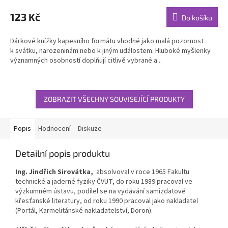
hodnocení
produktu
123 Kč
Do košíku
je
5,0
Dárkové knížky kapesního formátu vhodné jako malá pozornost
z
k svátku, narozeninám nebo k jiným událostem. Hluboké myšlenky
5
významných osobností doplňují citlivě vybrané a...
hvězdiček.
ZOBRAZIT VŠECHNY SOUVISEJÍCÍ PRODUKTY
Popis
Hodnocení
Diskuze
Detailní popis produktu
Ing. Jindřich Sirovátka,
absolvoval v roce 1965 Fakultu
technické a jaderné fyziky ČVUT, do roku 1989 pracoval ve
výzkumném ústavu, podílel se na vydávání samizdatové
křesťanské literatury, od roku 1990 pracoval jako nakladatel
(Portál, Karmelitánské nakladatelství, Doron).