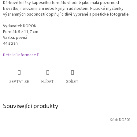
Dárkové knížky kapesního formátu vhodné jako malá pozornost
k svátku, narozeninám nebo k jiným událostem. Hluboké myšlenky
významných osobností doplňují citlivě vybrané a poetické fotografie.
Vydavatel: DORON
Formát: 9 × 11,7 cm
Vazba: pevná
44 stran
Detailní informace
ZEPTAT SE
HLÍDAT
SDÍLET
Související produkty
Kód:
DO301