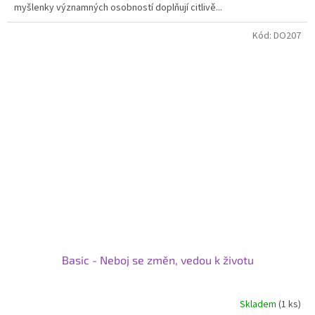
myšlenky významných osobností doplňují citlivě...
Kód:
DO207
Basic - Neboj se změn, vedou k životu
Skladem
(1 ks)
Průměrné