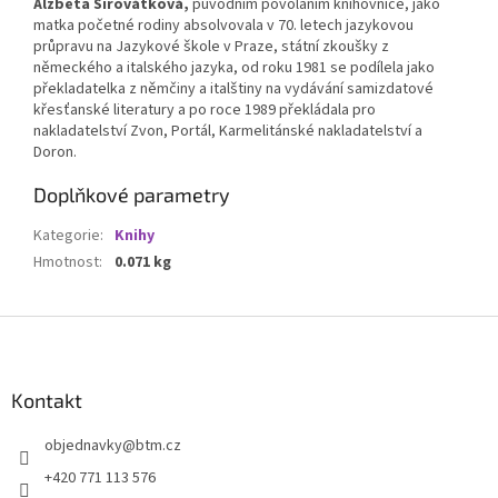
Alžběta Sirovátková,
původním povoláním knihovnice, jako
matka početné rodiny absolvovala v 70. letech jazykovou
průpravu na Jazykové škole v Praze, státní zkoušky z
německého a italského jazyka, od roku 1981 se podílela jako
překladatelka z němčiny a italštiny na vydávání samizdatové
křesťanské literatury a po roce 1989 překládala pro
nakladatelství Zvon, Portál, Karmelitánské nakladatelství a
Doron.
Doplňkové parametry
Kategorie
:
Knihy
Hmotnost
:
0.071 kg
Z
á
p
a
Kontakt
t
objednavky
@
btm.cz
í
+420 771 113 576