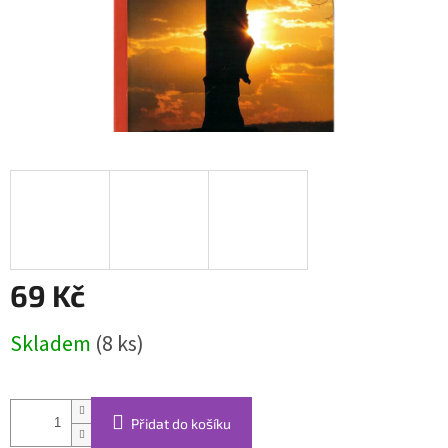
69 Kč
Měrná
Skladem
(8 ks)
cena:
Přidat do košíku