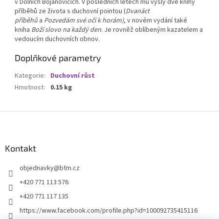
v Dolních Bojanovicích. V posledních letech mu vyšly dvě knihy
příběhů ze života s duchovní pointou (
Dvanáct
příběhů
a
Pozvedám sv
é oči k horám)
, v novém vydání také
kniha
Boží slovo na každý den
. Je rovněž oblíbeným kazatelem a
vedoucím duchovních obnov.
Doplňkové parametry
Kategorie
:
Duchovní růst
Hmotnost
:
0.15 kg
Z
á
p
a
Kontakt
t
objednavky
@
btm.cz
í
+420 771 113 576
+420 771 117 135
https://www.facebook.com/profile.php?id=100092735415116