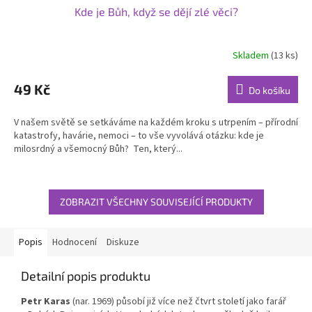
Kde je Bůh, když se dějí zlé věci?
Skladem
(13 ks)
49 Kč
Do košíku
V našem světě se setkáváme na každém kroku s utrpením – přírodní
katastrofy, havárie, nemoci – to vše vyvolává otázku: kde je
milosrdný a všemocný Bůh? Ten, který...
ZOBRAZIT VŠECHNY SOUVISEJÍCÍ PRODUKTY
Popis
Hodnocení
Diskuze
Detailní popis produktu
Petr Karas
(nar. 1969) působí již více než čtvrt století jako farář