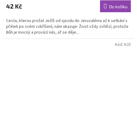
produktu
42 Kč
Do košíku
je
5,0
Cesta, kterou prošel Ježíš od vjezdu do Jeruzaléma až k setkání s
z
přáteli po svém vzkříšení, nám ukazuje: Život vždy zvítězí, protože
5
Bůh je mocný a provází nás, ať se děje...
hvězdiček.
Kód:
K25