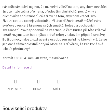
Pán Bůh nám dává najevo, že mu velmi záleží na tom, abychom nevláčeli
životem zbytečná břemena, především tíhu hříchů, pocitů viny a
duchovních spoutaností. Záleží mu na tom, abychom kráčeli svou
životní cestou co nejsvobodněji. Při této křížové cestě můžeš Pánu
svěřovat veškerá břemena svých smutků, bolestí a duchovních
svázaností. Pravděpodobně ne všechno, o čem budeš při této křížové
cestě rozjímat, se bude týkat právě tebe; v takovém případě svolávej
Boží pomoc, milost, uzdravení a osvobození na lidi, o kterých víš, že se
jich dané téma bolestně dotýká. Modli se s důvěrou, že Pán koná své
dílo. /z předmluvy/
formát 100 × 145 mm, 48 stran, měkká vazba
Detailní informace
ZEPTAT SE
HLÍDAT
SDÍLET
Související produkty