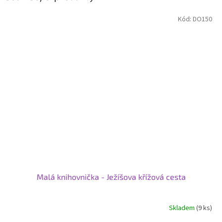
Kód:
DO150
Malá knihovnička - Ježíšova křížová cesta
Skladem
(9 ks)
Průměrné
hodnocení