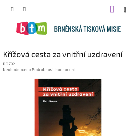
Přejít
NÁKUP
na
obsah
KOŠÍK
Křížová cesta za vnitřní uzdravení
DO702
Průměrné
Neohodnoceno
Podrobnosti hodnocení
hodnocení
produktu
je
0,0
z
5
hvězdiček.