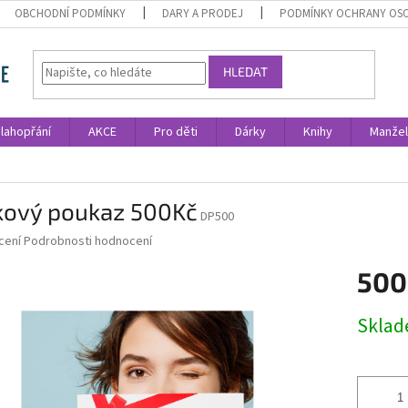
OBCHODNÍ PODMÍNKY
DARY A PRODEJ
PODMÍNKY OCHRANY OS
HLEDAT
lahopřání
AKCE
Pro děti
Dárky
Knihy
Manžel
kový poukaz 500Kč
DP500
né
cení
Podrobnosti hodnocení
ní
500
u
Měrná
Skla
cena:
ek.