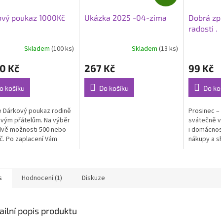
D
A
ový poukaz 1000Kč
Ukázka 2025 -04-zima
Dobrá zp
R
radosti .
M
A
Skladem
(100 ks)
Skladem
(13 ks)
rné
Průměrné
cení
hodnocení
0 Kč
267 Kč
99 Kč
ktu
produktu
je
5,0
o košíku
Do košíku
Do ko
z
5
e Dárkový poukaz rodině
Prosinec – 
ček.
hvězdiček.
vým přátelům. Na výběr
svátečně 
dvě možnosti 500 nebo
i domácnos
č. Po zaplacení Vám
nákupy a s
oukaz zaslán do
samozřejmě
. Poukaz platí na nákup...
Přesto nec
s
Hodnocení (1)
Diskuze
ailní popis produktu