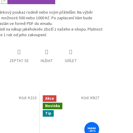
Dárkový poukaz rodině nebo svým přátelům. Na výběr
 možnosti 500 nebo 1000 Kč. Po zaplacení Vám bude
aslán ve formě PDF do emailu.
atí na nákup jakéhokoliv zboží z našeho e-shopu. Platnost
e 1 rok od jeho zakoupení.
ZEPTAT SE
HLÍDAT
SDÍLET
Kód:
K210
Kód:
KN27
Akce
Novinka
Tip
149 Kč
–29 %