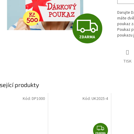
Darujte 
Z
máte dvě
poukaz z
Poukaz pl
poukazu j
ZDARMA
D
A
TISK
R
sející produkty
Kód:
DP1000
Kód:
UK2025-4
M
A
Z
ZDARMA