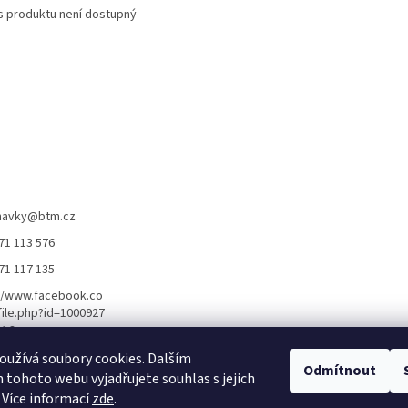
s produktu není dostupný
navky
@
btm.cz
71 113 576
71 117 135
//www.facebook.co
ile.php?id=1000927
116
//www.youtube.co
užívá soubory cookies. Dalším
Odmítnout
nnel/UCupWXXrMkL
tohoto webu vyjadřujete souhlas s jejich
kDmsZ_ig
 Více informací
zde
.