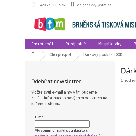
Přejít
+420 771 113 576
objednavky@btm.cz
na
obsah
Chci přispět
Předplatné
Misijní letáky
B
Domů
Chci přispět
Dárkový poukaz 500Kč
P
Dár
o
s
Průměr
1 hodno
Odebírat newsletter
t
hodnoce
r
produkt
Vložte svůj e-mail a my vám budeme
a
je
zasílat informace o nových produktech na
5,0
n
našem e-shopu.
z
n
5
í
E-mail
hvězdič
p
a
Vložením e-mailu souhlasíte s