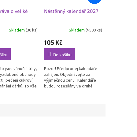
ráva o veliké
Nástěnný kalendář 2027
Skladem
(30 ks)
Skladem
(>500 ks)
105 Kč
šíku
Do košíku
to jsou vánoční trhy,
Pozor! Předprodej kalendáře
vyzdobené obchody
zahájen. Objednávejte za
ti, pečení cukroví,
výjimečnou cenu. Kalendáře
hánění dárků. To vše
budou rozesílány ve druhé
 patří k Vánocům.
polovině srpna. Doporučujeme
hceme uprostřed...
je objednávat samostatně,
abyste na...