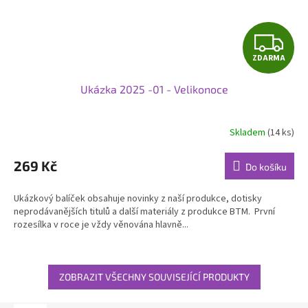
Z
ZDARMA
D
Ukázka 2025 -01 - Velikonoce
A
R
Skladem
(14 ks)
M
269 Kč
Do košíku
A
Ukázkový balíček obsahuje novinky z naší produkce, dotisky
neprodávanějších titulů a další materiály z produkce BTM. První
rozesílka v roce je vždy věnována hlavně...
ZOBRAZIT VŠECHNY SOUVISEJÍCÍ PRODUKTY