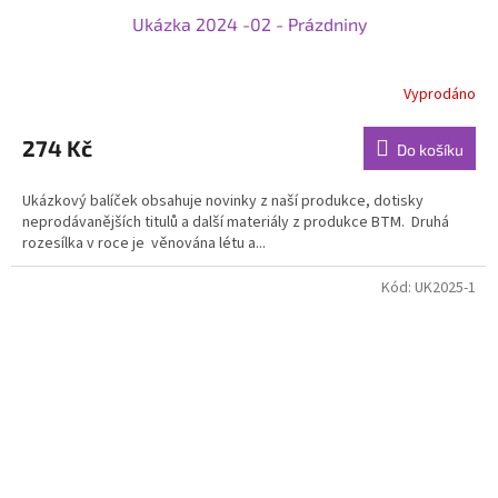
Ukázka 2024 -02 - Prázdniny
A
R
Vyprodáno
M
274 Kč
Do košíku
A
Ukázkový balíček obsahuje novinky z naší produkce, dotisky
neprodávanějších titulů a další materiály z produkce BTM. Druhá
rozesílka v roce je věnována létu a...
Kód:
UK2025-1