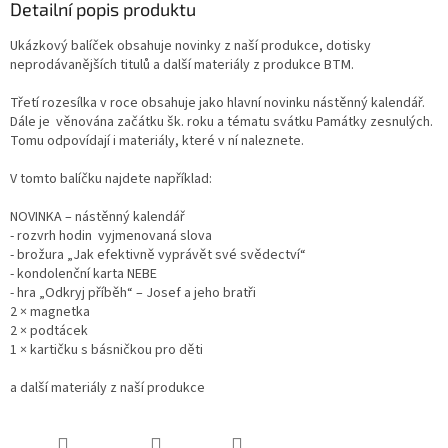
Detailní popis produktu
Ukázkový balíček obsahuje novinky z naší produkce, dotisky
neprodávanějších titulů a další materiály z produkce BTM.
Třetí rozesílka v roce obsahuje jako hlavní novinku nástěnný kalendář.
Dále je věnována začátku šk. roku a tématu svátku Památky zesnulých.
Tomu odpovídají i materiály, které v ní naleznete.
V tomto balíčku najdete například:
NOVINKA – nástěnný kalendář
- rozvrh hodin vyjmenovaná slova
- brožura „Jak efektivně vyprávět své svědectví“
- kondolenční karta NEBE
- hra „Odkryj příběh“ – Josef a jeho bratři
2 × magnetka
2 × podtácek
1 × kartičku s básničkou pro děti
a další materiály z naší produkce