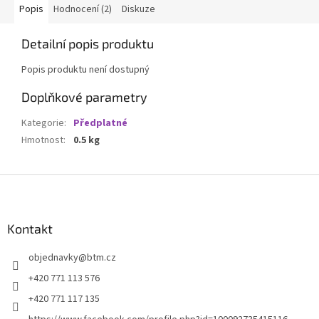
Popis
Hodnocení (2)
Diskuze
Detailní popis produktu
Popis produktu není dostupný
Doplňkové parametry
Kategorie
:
Předplatné
Hmotnost
:
0.5 kg
Z
á
p
a
Kontakt
t
objednavky
@
btm.cz
í
+420 771 113 576
+420 771 117 135