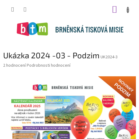
Přejít
NÁKUP
na
obsah
KOŠÍK
Ukázka 2024 -03 - Podzim
UK2024-3
Průměrné
2 hodnocení
Podrobnosti hodnocení
hodnocení
produktu
je
5,0
z
5
hvězdiček.